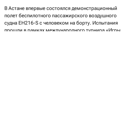
В Астане впервые состоялся демонстрационный
полет беспилотного пассажирского воздушного
судна EH216-S с человеком на борту. Испытания
прошли в рамках международного турнира «Игры
будущего — 2026». Об этом
сообщили
в Минтранспорта.
Отмечается, что EH216-S — серийный
электрический летательный аппарат вертикального
взлета и посадки (eVTOL), рассчитанный на двух
пассажиров. Он способен развивать скорость
до 130 км/ч и выполнять полеты на расстояние
до 35 км.
На первом этапе власти рассматривают запуск
демонстрационных и туристических маршрутов
продолжительностью от 5 до 30 минут над
природными, культурными и историческими