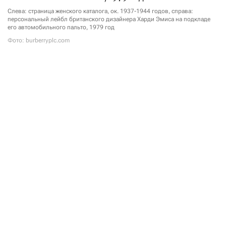
Слева: страница женского каталога, ок. 1937-1944 годов, справа:
персональный лейбл британского дизайнера Харди Эмиса на подкладе
его автомобильного пальто, 1979 год
Фото: burberryplc.com
21 сентября в музее Виктории и Альберта начнется
экспозиция The Burberry Trench: Crafting an Icon.
Выставка рассказывает историю культового тренча
Burberry — от его утилитарного прошлого
в качестве военной и повседневной верхней одежды
до статуса одного из главных символов британской
моды. Со временем модель превратилась
в международную икону стиля, отражающую
современную британскую идентичность
и неизменно сохраняющую свое влияние
на мировую индустрию моды.