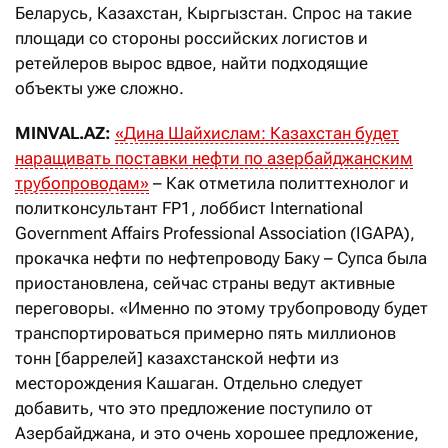
Беларусь, Казахстан, Кыргызстан. Спрос на такие
площади со стороны российских логистов и
ретейлеров вырос вдвое, найти подходящие
объекты уже сложно.
MINVAL.AZ:
«
Дина Шайхислам: Казахстан будет
наращивать поставки нефти по азербайджанским
трубопроводам
»
– Как отметила политтехнолог и
политконсультант FP1, лоббист International
Government Affairs Professional Association (IGAPA),
прокачка нефти по нефтепроводу Баку – Супса была
приостановлена, сейчас страны ведут активные
переговоры. «Именно по этому трубопроводу будет
транспортироваться примерно пять миллионов
тонн [баррелей] казахстанской нефти из
месторождения Кашаган. Отдельно следует
добавить, что это предложение поступило от
Азербайджана, и это очень хорошее предложение,