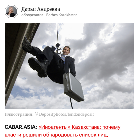
Дарья Андреева
обозреватель Forbes Kazakhstan
Иллюстрация: © Depositphotos/londondeposit
CABAR.ASIA
:
«Иноагенты» Казахстана: почему
власти решили обнародовать список лиц,