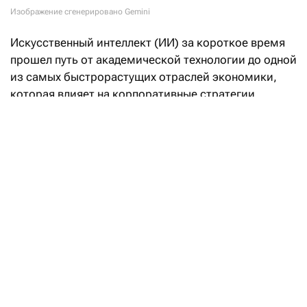
Изображение сгенерировано Gemini
Искусственный интеллект (ИИ) за короткое время
прошел путь от академической технологии до одной
из самых быстрорастущих отраслей экономики,
которая влияет на корпоративные стратегии,
государственную политику и даже геополитику.
Рост инвестиций в строительство дата-центров
и развитие ИИ становится заметным драйвером
деловой активности и экономического роста,
особенно в США.
Одновременно ИИ способен существенно изменить
энергетический сектор. Он помогает повышать
производительность и эффективность,
совершенствовать управление энергосистемами,
ускорять внедрение чистых технологий и снижать
выбросы. При этом ИИ не заменяет людей,