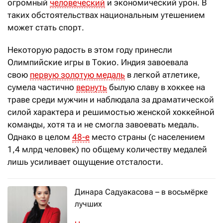
огромный
человеческий
и экономический урон. В
таких обстоятельствах национальным утешением
может стать спорт.
Некоторую радость в этом году принесли
Олимпийские игры в Токио. Индия завоевала
свою
первую золотую медаль
в легкой атлетике,
сумела частично
вернуть
былую славу в хоккее на
траве среди мужчин и наблюдала за драматической
силой характера и решимостью женской хоккейной
команды, хотя та и не смогла завоевать медаль.
Однако в целом
48-е
место страны (с населением
1,4 млрд человек) по общему количеству медалей
лишь усиливает ощущение отсталости.
Динара Садуакасова – в восьмёрке
лучших