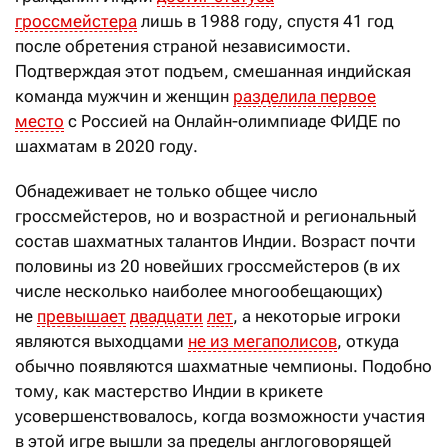
гроссмейстера
лишь в 1988 году, спустя 41 год
после обретения страной независимости.
Подтверждая этот подъем, смешанная индийская
команда мужчин и женщин
разделила первое
место
с Россией на Онлайн-олимпиаде ФИДЕ по
шахматам в 2020 году.
Обнадеживает не только общее число
гроссмейстеров, но и возрастной и региональный
состав шахматных талантов Индии. Возраст почти
половины из 20 новейших гроссмейстеров (в их
числе несколько наиболее многообещающих)
не
превышает
двадцати
лет
, а некоторые игроки
являются выходцами
не из мегаполисов
, откуда
обычно появляются шахматные чемпионы. Подобно
тому, как мастерство Индии в крикете
усовершенствовалось, когда возможности участия
в этой игре вышли за пределы англоговорящей