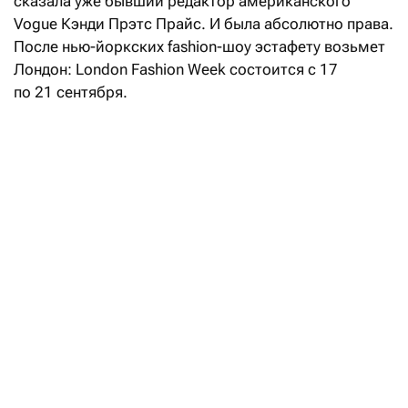
сказала уже бывший редактор американского
Vogue Кэнди Прэтс Прайс. И была абсолютно права.
После нью-йоркских fashion-шоу эстафету возьмет
Лондон: London Fashion Week состоится с 17
по 21 сентября.
Свои коллекции весна-лето — 2027 на London
Fashion Week покажут такие бренды, как Aaron Esh,
RIchard Quinn, Erdem, Mithridate, Harris Reed, John
Richmond, Roksanda, Kyle Ho, Сharlie Constantinu,
Barbour и Burberry.
В расписании также значатся такие гиганты
массмаркета, как H&M и M&S (Marks & Spencer).
В музее Виктории и Альберта
открывается выставка, посвященная
170-летию Burberry