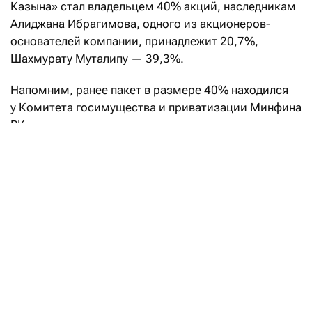
Казына» стал владельцем 40% акций, наследникам
Алиджана Ибрагимова, одного из акционеров-
основателей компании, принадлежит 20,7%,
Шахмурату Муталипу — 39,3%.
Напомним, ранее пакет в размере 40% находился
у Комитета госимущества и приватизации Минфина
РК.
О смене акционеров в ERG
написал
утром 6 августа
автор Telegram-канала Finmentor Арман Батаев.
«В июне этого года «Самрук-Казына» принял
решение о размещении своих акций на $1,4 млрд
для получения республиканского имущества. Тогда
я предположил, что речь идет именно
о принадлежащих государству 40% акций ERG», —
напомнил Батаев.