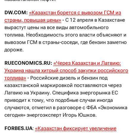
DW.COM:
«Казахстан борется с вывозом ГСМ из
страны, повышая цены»
- С 12 апреля в Казахстане
вырастут цены на все виды автомобильного
топлива. Необходимость этого власти объясняют и
вывозом ГСМ в страны-соседи, где бензин заметно
дороже.
RUECONOMICS.RU:
«Через Казахстан и Латвию:
Украина нашла хитрый способ закупки российского
топлива»
- Российские дизель и бензин под
казахстанской маркировкой поставляются через
Латвию на Украину. Специфика энергорынка ЕС
приводит к тому, что подобные случаи иногда
случаются, отметил в разговоре с ФБА «Экономика
сегодня» энергоэксперт Игорь Юшков.
FORBES.UA
:
«Казахстан фиксирует увеличение