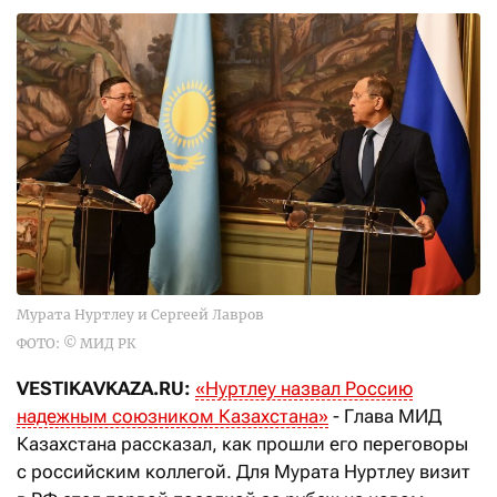
Мурата Нуртлеу и Сергеей Лавров
ФОТО: © МИД РК
VESTIKAVKAZA.RU:
«Нуртлеу назвал Россию
надежным союзником Казахстана»
- Глава МИД
Казахстана рассказал, как прошли его переговоры
с российским коллегой. Для Мурата Нуртлеу визит