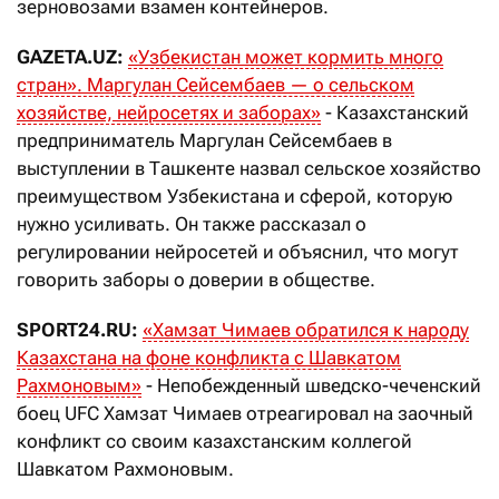
зерновозами взамен контейнеров.
GAZETA.UZ:
«Узбекистан может кормить много
стран». Маргулан Сейсембаев — о сельском
хозяйстве, нейросетях и заборах»
- Казахстанский
предприниматель Маргулан Сейсембаев в
выступлении в Ташкенте назвал сельское хозяйство
преимуществом Узбекистана и сферой, которую
нужно усиливать. Он также рассказал о
регулировании нейросетей и объяснил, что могут
говорить заборы о доверии в обществе.
SPORT24.RU:
«Хамзат Чимаев обратился к народу
Казахстана на фоне конфликта с Шавкатом
Рахмоновым»
- Непобежденный шведско-чеченский
боец UFC Хамзат Чимаев отреагировал на заочный
конфликт со своим казахстанским коллегой
Шавкатом Рахмоновым.