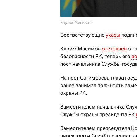
Карим Масимов
Соответствующие
указы
подпис
Карим Масимов
отстранен
от 
безопасности РК, теперь его
во
пост начальника Службы госуд
На пост Сагимбаева глава гос
ранее занимал должность заме
охраны РК.
Заместителем начальника Служ
Службы охраны президента РК
Заместителем председателя Ко
директором Службы специальн