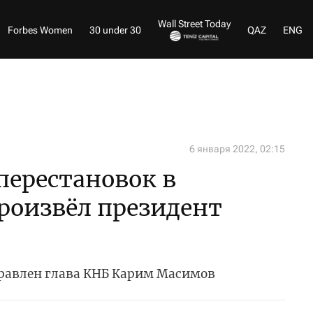
Wall Street Today
Forbes Women
30 under 30
QAZ
ENG
6 января 2022, 02:15
перестановок в
роизвёл президент
правлен глава КНБ Карим Масимов