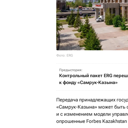
Фото: ERG
Предыстория:
Контрольный пакет ERG пере
к фонду «Самрук-Казына»
Передача принадлежащих госу
«Самрук-Казына» может быть с
и с изменением модели управл
опрошенные Forbes Kazakhstan