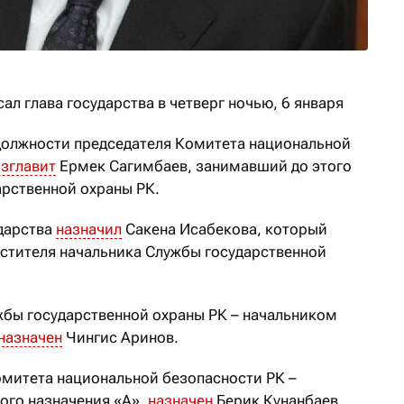
ал глава государства в четверг ночью, 6 января
должности председателя Комитета национальной
зглавит
Ермек Сагимбаев, занимавший до этого
арственной охраны РК.
ударства
назначил
Сакена Исабекова, который
стителя начальника Службы государственной
бы государственной охраны РК – начальником
назначен
Чингис Аринов.
митета национальной безопасности РК –
ого назначения «А»,
назначен
Берик Кунанбаев,