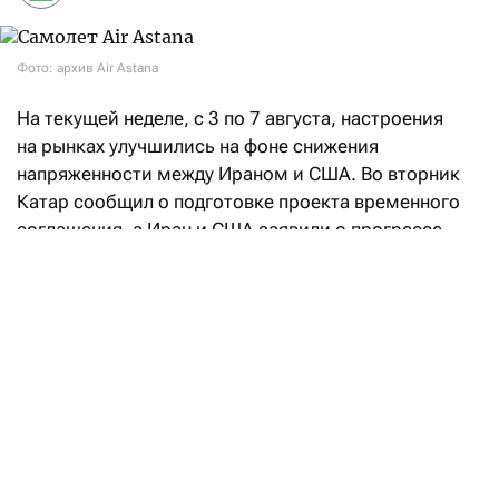
Фото: архив Air Astana
На текущей неделе, с 3 по 7 августа, настроения
на рынках улучшились на фоне снижения
напряженности между Ираном и США. Во вторник
Катар сообщил о подготовке проекта временного
соглашения, а Иран и США заявили о прогрессе
в переговорах, направленных на восстановление
судоходства через Ормузский пролив. При этом
Иран также объявил о достижении соглашения
с Оманом по предлагаемому маршруту судоходства
через Ормузский пролив, что позволило частично
возобновить судоходство. На этом фоне стоимость
энергоносителей уменьшилась, что
способствовало снижению доходности
американских и европейских государственных