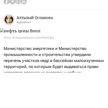
Алтынай Оспанова
журналист
Фото: © Depositphotos.com/Westlight
Министерство энергетики и Министерство
промышленности и строительства утвердили
перечень участков недр в бассейнах малоизученных
территорий, по которым будет выдаваться право
недропользования на разведку и добычу
углеводородов.
«Впервые в Кодекс РК «О недрах
и недропользовании» введено понятие
«малоизученные территории», а также закреплен
механизм предоставления права недропользования