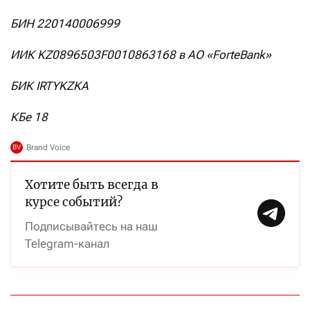
БИН 220140006999
ИИК KZ0896503F0010863168 в АО
«
ForteBank
»
БИК IRTYKZKA
КБе 18
Хотите быть всегда в
курсе событий?
Подписывайтесь на наш
Telegram-канал