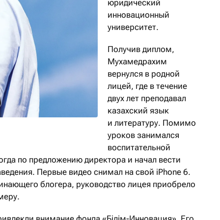
юридический
инновационный
университет.
Получив диплом,
Мухамедрахим
вернулся в родной
лицей, где в течение
двух лет преподавал
казахский язык
и литературу. Помимо
уроков занимался
воспитательной
огда по предложению директора и начал вести
аведения. Первые видео снимал на свой iPhone 6.
инающего блогера, руководство лицея приобрело
меру.
ривлекли внимание фонда «Бiлiм-Инновация». Его