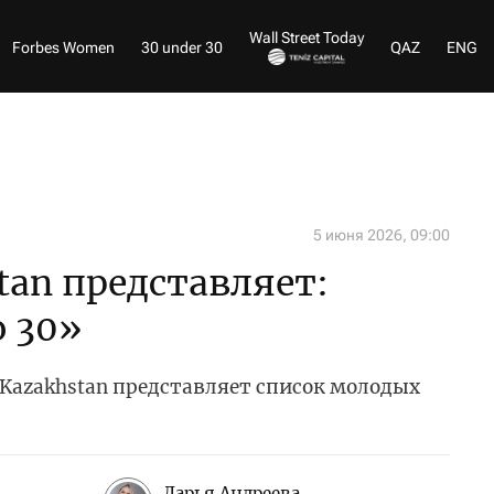
Wall Street Today
Forbes Women
30 under 30
QAZ
ENG
5 июня 2026, 09:00
tan представляет:
о 30»
 Kazakhstan представляет список молодых
Дарья Андреева