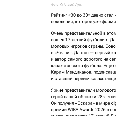
Фото: © Андрей Лунин
Рейтинг «30 до 30» давно стал
поколения, которое уже форми
Очень представительной в этом
вошел 17-летний футболист Да
молодых игроков страны. Совс
в «Челси». Дастан — первый к
и автор самого дорогого на се
казахстанского футбола. Еще о
Карим Мендиканов, подписавш
и ставший первым казахстанце
Яркие представители молодого 
герой нашей обложки 28-летни
Он получил «Оскара» в мире di
премии WIBA Awards 2026 в но
участников также 17-летний Ду