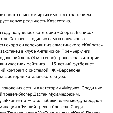
 не просто списком ярких имен, а отражением
рует новую реальность Казахстана.
 году получилась категория «Спорт». В список
стан Сатпаев — один из самых популярных
ем скоро он переходит из алматинского «Кайрата»
азахстанец в клубе Английской Премьер-лиги
годняшний день (4 млн евро) трансфера в истории
дин участник рейтинга — 15-летний футболист
ий контракт с системой ФК «Барселона»
м в истории каталонского клуба.
поколения есть и в категории «Медиа». Среди них
й тревел-блогер Дастан Мухамедрахим.
gital-контента — стал победителем международной
минации «Лучший тревел-блогер». Среди
лат Тантаев, автор YouTube-канала «Юный Повар»,