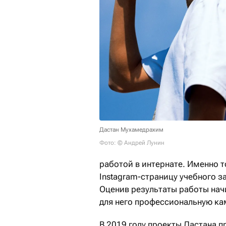
Дастан Мухамедрахим
Фото: © Андрей Лунин
работой в интернате. Именно т
Instagram-страницу учебного з
Оценив результаты работы нач
для него профессиональную ка
В 2019 году проекты Дастана п