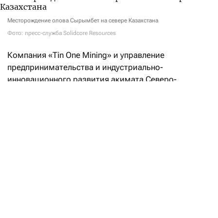
Месторождение олова Сырымбет на севере Казахстана
Фото: пресс-служба Solidcore Resources
Компания «Tin One Mining» и управление
предпринимательства и индустриально-
инновационного развития акимата Северо-
Казахстанской области
подписали
меморандум
о реализации инвестиционного проекта
по строительству горно-обогатительного
комбината на месторождении Сырымбет.
Согласно документу, Tin One Mining планирует
инвестировать не менее 150 млрд тенге ($315,5 млн
по текущему курсу Нацбанка РК) в разработку
месторождения, строительство ГОК
и сопутствующей инфраструктуры. Сумму должен
одобрить совет директоров Solidcore Resources.