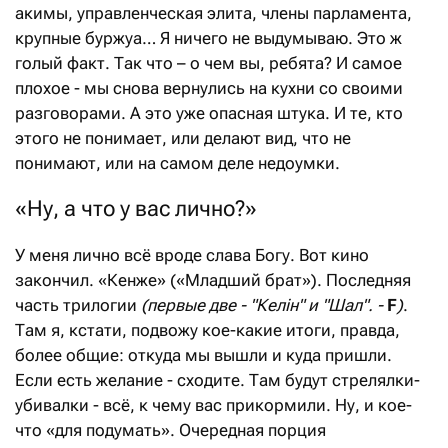
акимы, управленческая элита, члены парламента,
крупные буржуа… Я ничего не выдумываю. Это ж
голый факт. Так что – о чем вы, ребята? И самое
плохое - мы снова вернулись на кухни со своими
разговорами. А это уже опасная штука. И те, кто
этого не понимает, или делают вид, что не
понимают, или на самом деле недоумки.
«Ну, а что у вас лично?»
У меня лично всё вроде слава Богу. Вот кино
закончил. «Кенже» («Младший брат»). Последняя
часть трилогии
(первые две - "Келiн" и "Шал". -
F
)
.
Там я, кстати, подвожу кое-какие итоги, правда,
более общие: откуда мы вышли и куда пришли.
Если есть желание - сходите. Там будут стрелялки-
убивалки - всё, к чему вас прикормили. Ну, и кое-
что «для подумать». Очередная порция