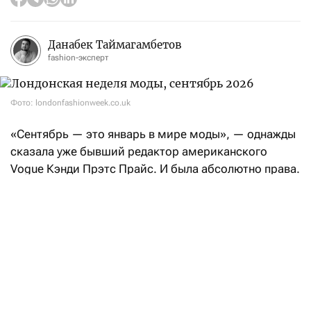
Данабек Таймагамбетов
fashion-эксперт
Фото: londonfashionweek.co.uk
«Сентябрь — это январь в мире моды», — однажды
сказала уже бывший редактор американского
Vogue Кэнди Прэтс Прайс. И была абсолютно права.
После нью-йоркских fashion-шоу эстафету возьмет
Лондон: London Fashion Week состоится с 17
по 21 сентября.
Свои коллекции весна-лето — 2027 на London
Fashion Week покажут такие бренды, как Aaron Esh,
RIchard Quinn, Erdem, Mithridate, Harris Reed, John
Richmond, Roksanda, Kyle Ho, Сharlie Constantinu,