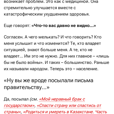
возникает проблем. Это как с медициной. Она
стремительно улучшается вместе с
катастрофическим ухудшением здоровья.
Еще говорят:
«Что-то вас давно не видно…»
Согласен. А чего мелькать? И что говорить? Кто
меня услышит и что изменится? Те, кто владеет
ситуацией, знают больше меня. А те, кто не
владеет… Им это не нужно. Для них главное – «лишь
бы не было войны». И таких – большинство. Раньше
их называли народом. Теперь это – население.
«Ну вы же вроде посылали письма
правительству…»
Да, посылал
(см.
«Мой неравный брак с
государством»
,
«Спасти страну или спастись от
страны»
,
«Родиться и умереть в Казахстане. Часть