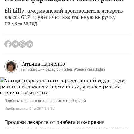
Eli Lilly, а
мериканский производитель лекарств
класса GLP-1, увеличил квартальную выручку
на 48% за год
Татьяна Панченко
выпускающий редактор Forbes Women Kazakhstan
Проблема лишнего веса становится глобальной
Изображение: ChatGPT 5.6 Sol
Продажи лекарств от диабета и ожирения
становятся главным источником роста крупнейших