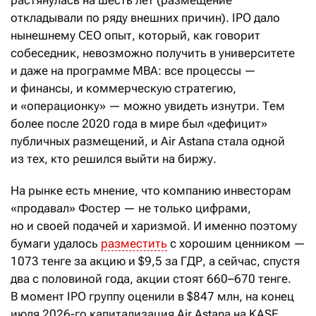
откладывали по ряду внешних причин). IPO дало
нынешнему CEO опыт, который, как говорит
собеседник, невозможно получить в университете
и даже на программе MBA: все процессы —
и финансы, и коммерческую стратегию,
и «операционку» — можно увидеть изнутри. Тем
более после 2020 года в мире был «дефицит»
публичных размещений, и Air Astana стала одной
из тех, кто решился выйти на биржу.
На рынке есть мнение, что компанию инвесторам
«продавал» Фостер — не только цифрами,
но и своей подачей и харизмой. И именно поэтому
бумаги удалось
разместить
с хорошим ценником —
1073 тенге за акцию и $9,5 за ГДР, а сейчас, спустя
два с половиной года, акции стоят 660–670 тенге.
В момент IPO группу оценили в $847 млн, на конец
июля 2026-го капитализация Air Astana на KASE