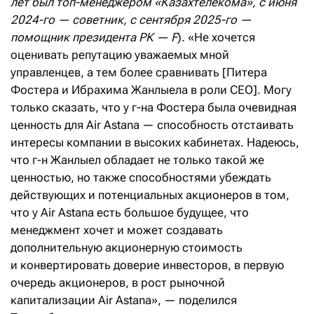
лет был топ-менеджером «Казахтелекома», с июня
2024-го — советник, с сентября 2025-го —
помощник президента РК — F
). «Не хочется
оценивать репутацию уважаемых мной
управленцев, а тем более сравнивать [Питера
Фостера и Ибрахима Жанлыела в роли CEO]. Могу
только сказать, что у г-на Фостера была очевидная
ценность для Air Astana — способность отстаивать
интересы компании в высоких кабинетах. Надеюсь,
что г-н Жанлыел обладает не только такой же
ценностью, но также способностями убеждать
действующих и потенциальных акционеров в том,
что у Air Astana есть большое будущее, что
менеджмент хочет и может создавать
дополнительную акционерную стоимость
и конвертировать доверие инвесторов, в первую
очередь акционеров, в рост рыночной
капитализации Air Astana», — поделился