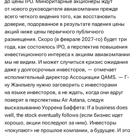
до цены IPO. Миноритарные акционеры ждут
от нового руководителя авиакомпании прежде
всего четкого видения того, как восстановить
доверие, подорванное в результате падения цены
акций ниже цены первичного публичного
размещения. Скоро (в феврале 2027-го) будет три
года, как состоялось IPO, а перспектив повышения
инвестиционного интереса к акциям авиакомпании
мы не видим. И может случиться кризис ожидания
даже у долгосрочных инвесторов, — отмечает
исполнительный директор Ассоциации QAMS. — Г-
ну Жанлыелу нужно заговорить с инвесторами
на языке инвесторов, а не ждать, когда они вдруг
поверят в перспективы Air Astana, следуя
высказыванию Уоррена Баффета: If a business does
well, the stock eventually follows (если бизнес идет
хорошо, акции последуют за ним). Инвесторы
«покупают» не прошлое компании, а будущее. И это