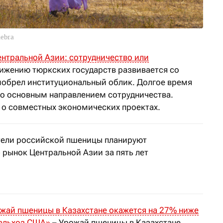
nebra
ентральной
А
зии: сотрудничество или
ижению тюркских государств развивается со
иобрел институциональный облик. Долгое время
о основным направлением сотрудничества.
о совместных экономических проектах.
ели российской пшеницы планируют
 рынок Центральной Азии за пять лет
о дешевле казахстанской
жай пшеницы в Казахстане окажется на 27% ниже
сельхоз США
»
– Урожай пшеницы в Казахстане