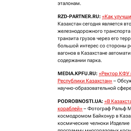
эталонам.
RZD-PARTNER.RU:
«
Как улучши
Казахстан сегодня является в
железнодорожного транспорта 
транзита грузов через его тер
большой интерес со стороны р
вагонов в Казахстане автомат
содержании парка.
MEDIA.KPFU.RU:
«
Ректор КФУ 
Республики Казахстан
»
– Обсуж
научно-образовательной сфере
PODROBNOSTI.UA:
«
В Казахст
кораблей
»
– Фотограф Ральф М
космодромом Байконур в Казах
космические челноки Изделие 
программу многоразовых косми