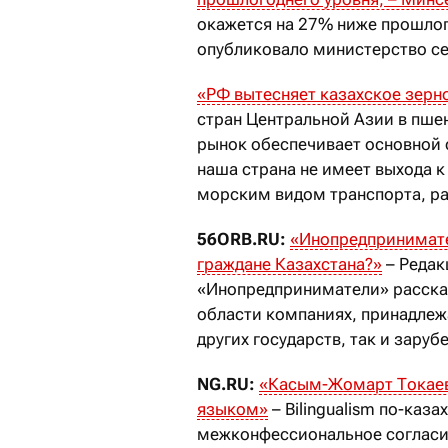
окажется на 27% ниже прошлог
опубликовало министерство се
«РФ
вытесняет казахское зерно
стран Центральной Азии в пше
рынок обеспечивает основной 
наша страна не имеет выхода к
морским видом транспорта, ра
56ORB.RU
:
«Инопредпринимате
граждане Казахстана?
»
– Редак
«Инопредприниматели» расска
области компаниях, принадлеж
других государств, так и зар
NG.RU:
«
Касым-Жомарт Токаев
языком»
– Bilingualism по-каз
межконфессиональное согласие