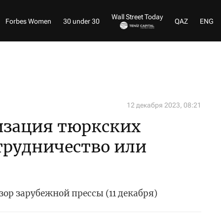
Wall Street Today
Forbes Women
30 under 30
QAZ
ENG
12 декабря 2023, 08:21
изация тюркских
отрудничество или
зор зарубежной прессы (11 декабря)