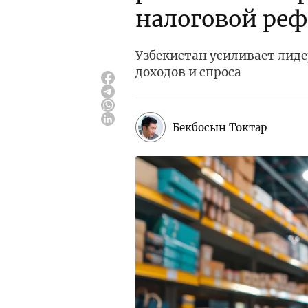
налоговой ре
Узбекистан усиливает лиде
доходов и спроса
Бекбосын Токтар