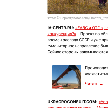
Фото: © Depositphotos.com/Phoenix_te
IA-CENTR.RU:
«
ЕАЭС
и
ОТГ
в
Ц
конкуренция?
»
– Проект по сбл
времен распада СССР и уже пр
гуманитарное направление был
Сейчас стороны задумываются 
Производит
«захватить»
Она горазд
→
UKRAGROCONSULT.COM:
«
Уро
прошлогоднего уровня, – Мин