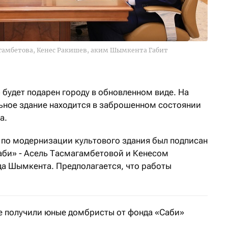
агамбетова, Кенес Ракишев, аким Шымкента Габит
будет подарен городу в обновленном виде. На
ьное здание находится в заброшенном состоянии
а.
по модернизации культового здания был подписан
би» - Асель Тасмагамбетовой и Кенесом
а Шымкента. Предполагается, что работы
ге получили юные домбристы от фонда «Саби»