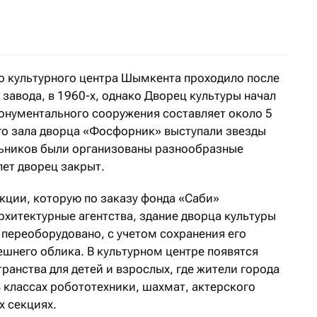
анты получили и уже используют на полезные дела побе
о культурного центра Шымкента проходило после
завода, в 1960-х, однако Дворец культуры начал
монументального сооружения составляет около 5
ого зала дворца «Фосфорник» выступали звезды
льников были организованы разнообразные
лет дворец закрыт.
кции, которую по заказу фонда «Саби»
хитектурные агентства, здание дворца культуры
переоборудовано, с учетом сохранения его
шнего облика. В культурном центре появятся
анства для детей и взрослых, где жители города
 классах робототехники, шахмат, актерского
х секциях.