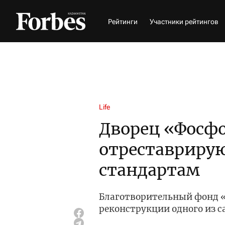
Рейтинги
Участники рейтингов
Life
Дворец «Фосф
отреставриру
стандартам
Благотворительный фонд 
реконструкции одного из 