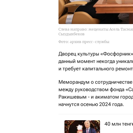
Слева направо: меценаты Асель Тасм
Сыздыкбеков
Фото: архив пресс-службы
Дворец культуры «Фосфорник» 
данный момент некогда уникал
и требует капитального ремонт
Меморандум о сотрудничестве 
между руководством фонда «Са
Ракишевым - и акиматом город
начнутся осенью 2024 года.
40 млн тен