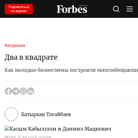
Подписаться
на журнал
Актуально
Два в квадрате
Как молодые бизнесмены построили многообещающи
Батырхан Тогайбаев
ФОТО: © Андрей Лунин