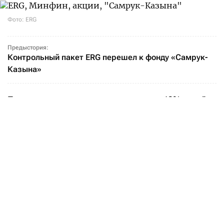
Фото: ERG
Предыстория:
Контрольный пакет ERG перешел к фонду «Самрук-
Казына»
Передача принадлежащих государству 40% акций
ERG от Минфина фонду «Самрук-Казына» может
быть связана как с пополнением бюджета, так
и с изменением модели управления
государственным пакетом, считают опрошенные
Forbes Kazakhstan эксперты.
Так, по мнению директора общественного фонда
Energy Monitor Нурлана Жумагулова, одной
из причин передачи актива могла стать
необходимость пополнения госбюджета.