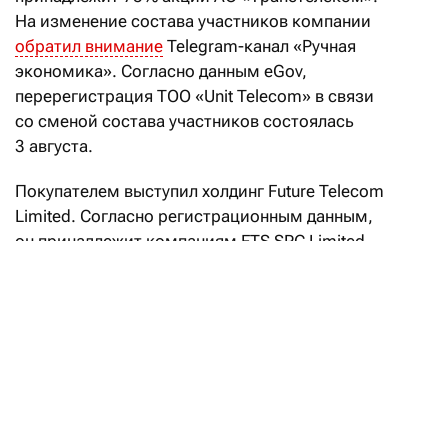
На изменение состава участников компании
обратил внимание
Telegram-канал «Ручная
экономика». Согласно данным eGov,
перерегистрация ТОО «Unit Telecom» в связи
со сменой состава участников состоялась
3 августа.
Покупателем выступил холдинг Future Telecom
Limited. Согласно регистрационным данным,
он принадлежит компаниям FTS SPC Limited
и TELORA SPC Limited, владельцем которых
является Turlov Private Holding. Учредителями
последней выступают Тимур Турлов и Ольга
Баскакова. Из состава участников Unit Telecom
вышли Jusan Mobile и Дмитрий Покупателев.
Тимур Турлов стал совладельцем