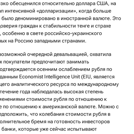
езко обесценился относительно доллара США, на
ап интенсивной «долларизации», когда больше
е было деноминировано в иностранной валюте. Это
доверия граждан к стабильности тенге и страхе
, особенно в свете российско-украинского
ных на Россию западными странами.
возможной очередной девальвацией, охватила
ях покупатели предпочитают занимать
одтверждается осенним ослаблением рубля по
нным Economist Intelligence Unit (EIU, является
ущего аналитического ресурса по международному
 течение года наблюдалась высокая степень
енениями стоимости рубля по отношению к
е по отношению к американской валюте. Можно с
едположить, что колебания стоимости рубля в
олнительное бремя на готовность инвесторов
е банки, которые уже сейчас испытывают