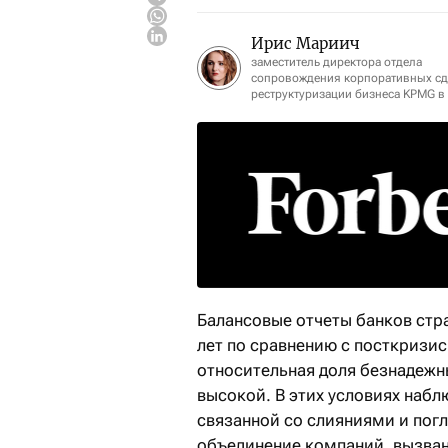
Ирис Мариич
заместитель директора отдела
сопровождения корпоративных сд
реструктуризации бизнеса KPMG в 
Балансовые отчеты банков стр
лет по сравнению с посткризи
относительная доля безнадежн
высокой. В этих условиях набл
связанной со слияниями и пог
объединение компаний, вызва