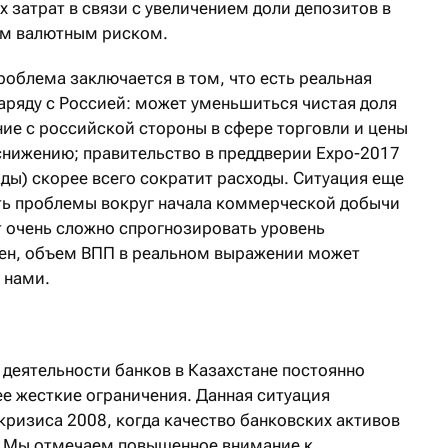
 затрат в связи с увеличением доли депозитов в
им валютным риском.
роблема заключается в том, что есть реальная
аряду с Россией: может уменьшиться чистая доля
ение с российской стороны в сфере торговли и цены
снижению; правительство в преддверии Expo-2017
ды) скорее всего сократит расходы. Ситуация еще
ть проблемы вокруг начала коммерческой добычи
т очень сложно спрогнозировать уровень
жен, объем ВПП в реальном выражении может
 нами.
 деятельности банков в Казахстане постоянно
ее жесткие ограничения. Данная ситуация
кризиса 2008, когда качество банковских активов
. Мы отмечаем повышенное внимание к