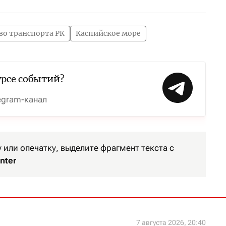
о транспорта РК
Каспийское море
урсе событий?
egram-канал
или опечатку, выделите фрагмент текста с
nter
7 августа 2026, 20:40