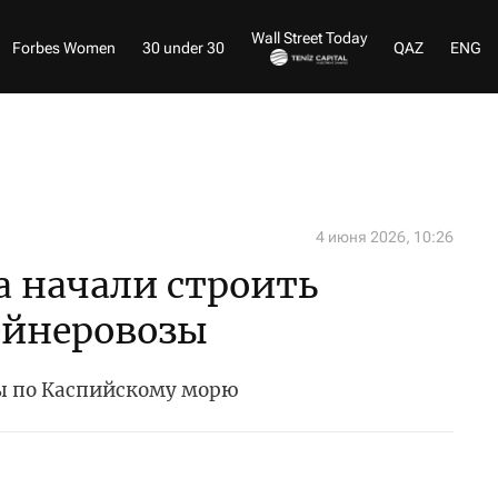
Wall Street Today
Forbes Women
30 under 30
QAZ
ENG
4 июня 2026, 10:26
а начали строить
ейнеровозы
зы по Каспийскому морю