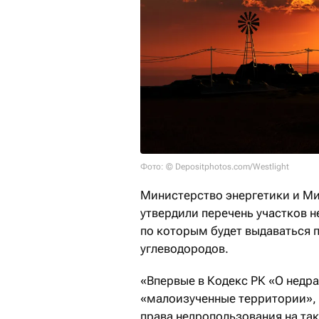
Фото: © Depositphotos.com/Westlight
Министерство энергетики и М
утвердили перечень участков 
по которым будет выдаваться 
углеводородов.
«Впервые в Кодекс РК «О недр
«малоизученные территории», 
права недропользования на та