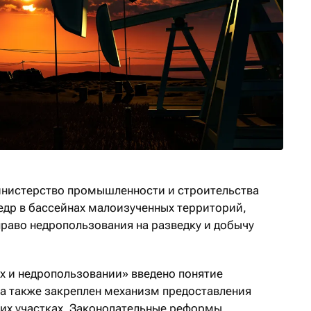
инистерство промышленности и строительства
недр в бассейнах малоизученных территорий,
право недропользования на разведку и добычу
ах и недропользовании» введено понятие
а также закреплен механизм предоставления
ких участках. Законодательные реформы