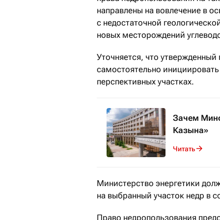
направлены на вовлечение в о
с недостаточной геологическо
новых месторождений углеводо
Уточняется, что утвержденный
самостоятельно инициировать 
перспективных участках.
Зачем Минф
Казына»
Читать
Министерство энергетики долж
на выбранный участок недр в с
Право недропользования предо