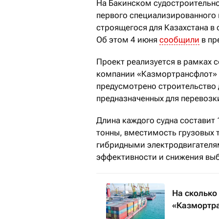
На Бакинском судостроительно
первого специализированного
строящегося для Казахстана в 
Об этом 4 июня
сообщили
в пр
Проект реализуется в рамках 
компании «Казмортрансфлот» и 
предусмотрено строительство 
предназначенных для перевозк
Длина каждого судна составит 
тонны, вместимость грузовых 
гибридными электродвигателями
эффективности и снижения вы
На сколько
«Казмортр