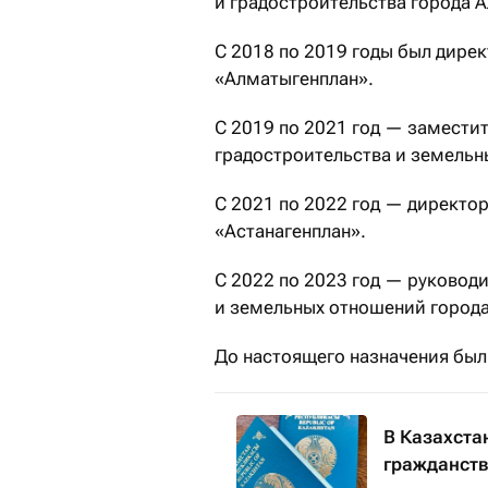
и градостроительства города 
С 2018 по 2019 годы был дире
«Алматыгенплан».
С 2019 по 2021 год — замести
градостроительства и земельн
С 2021 по 2022 год — директо
«Астанагенплан».
С 2022 по 2023 год — руковод
и земельных отношений города
До настоящего назначения был
В Казахста
гражданст