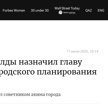
Wall Street Today
Forbes Women
30 under 30
QAZ
ENG
17 июля 2025, 10:14
лды назначил главу
родского планирования
ыл советником акима города