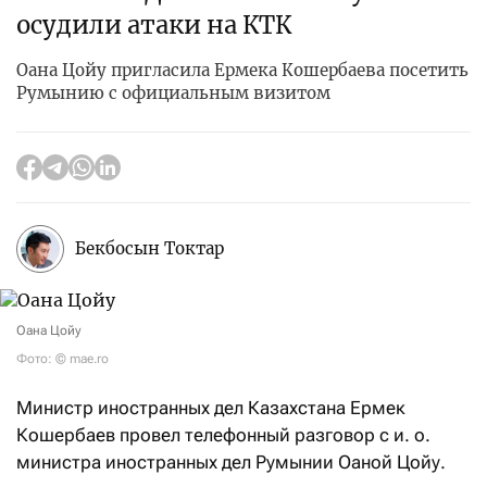
осудили атаки на КТК
Оана Цойу пригласила Ермека Кошербаева посетить
Румынию с официальным визитом
Бекбосын Токтар
Оана Цойу
Фото: © mae.ro
Министр иностранных дел Казахстана Ермек
Кошербаев провел телефонный разговор с и. о.
министра иностранных дел Румынии Оаной Цойу.