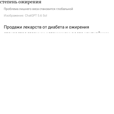
Проблема лишнего веса становится глобальной
Изображение: ChatGPT 5.6 Sol
Продажи лекарств от диабета и ожирения
становятся главным источником роста крупнейших
фармацевтических компаний. Во втором квартале
2026 года американская Eli Lilly
получила
выручку
в размере $22,97 млрд — на 48% больше, чем
годом ранее. Почти две трети этой суммы
обеспечили всего два препарата на основе
тирзепатида — Mounjaro и Zepbound.
Продажи Mounjaro, предназначенного для лечения
диабета второго типа, выросли на 91%,
до $9,94 млрд. Выручка от Zepbound,
зарегистрированного как препарат для снижения
веса, увеличилась на 46%, до $4,93 млрд. Вместе