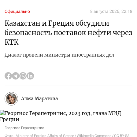
Официально
8 августа 2026, 22:18
Казахстан и Греция обсудили
безопасность поставок нефти через
КТК
Диалог провели министры иностранных дел
Алма Маратова
Георгиос Герапетритис
Фото: Ministry of Foreign Affairs of Greece / Wikimedia Commons / CC BY-SA