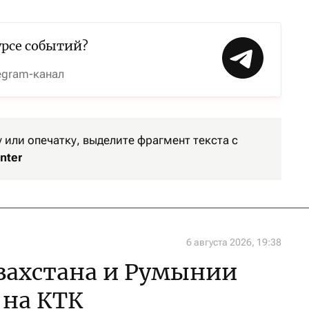
урсе событий?
egram-канал
или опечатку, выделите фрагмент текста с
nter
6 августа 2026, 19:38
захстана и Румынии
 на КТК