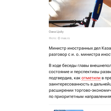
Оана Цойу
Фото: © mae.ro
Министр иностранных дел Каз
разговор с и. о. министра ино
В ходе беседы главы внешнепо
состояние и перспективы разв
подтвердив, как
отметили
в пр
заинтересованность в дальней
расширении торгово-экономич
по приоритетным направления