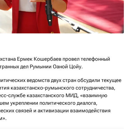
ахстана Ермек Кошербаев провел телефонный
странных дел Румынии Оаной Цойу.
литических ведомств двух стран обсудили текущее
ития казахстанско-румынского сотрудничества,
есс-службе казахстанского МИД, «взаимную
шем укреплении политического диалога,
еских связей и активизации взаимодействия
м».