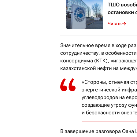
ТШО возобн
остановки 
Читать
Значительное время в ходе ра
сотрудничеству, в особенност
консорциума (КТК), «играющег
казахстанской нефти на между
«Стороны, отмечая ст
энергетической инфра
углеводородов на евр
создающие угрозу фу
и безопасности энерг
В завершение разговора Оана 