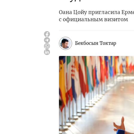
Оана Цойу пригласила Ерм
с официальным визитом
Бекбосын Токтар