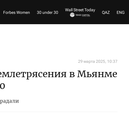
Wall Street Today
Forbes Women
30 under 30
QAZ
ENG
29 марта 2025, 10:37
землетрясения в Мьянме
0
традали