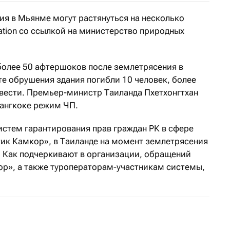
я в Мьянме могут растянуться на несколько
ation со ссылкой на министерство природных
более 50 афтершоков после землетрясения в
те обрушения здания погибли 10 человек, более
вести. Премьер-министр Таиланда Пхетхонгтхан
Бангкоке режим ЧП.
стем гарантирования прав граждан РК в сфере
ик Камкор», в Таиланде на момент землетрясения
. Как подчеркивают в организации, обращений
ор», а также туроператорам-участникам системы,