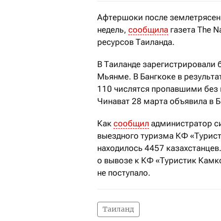
Афтершоки после землетрясени
недель,
сообщила
газета The N
ресурсов Таиланда.
В Таиланде зарегистрировали 
Мьянме. В Бангкоке в результа
110 числятся пропавшими без 
Чинават 28 марта объявила в 
Как
сообщил
администратор си
выездного туризма КФ «Турист
находилось 4457 казахстанцев
о вывозе к КФ «Туристик Камк
не поступало.
Таиланд