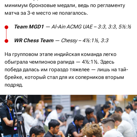
минимум бронзовые медали, ведь по регламенту
матча за 3-е место не полагалось.
Team MGD1
— Al-Ain ACMG UAE – 3:3, 3:3, 5½:½
WR
Chess
Team
—
Chessy
– 4½:1½, 3:3
На групповом этапе индийская команда легко
обыграла чемпионов рапида — 4½:1½. Здесь
победа далась им гораздо тяжелее — лишь на тай-
брейке, который стал для их соперников вторым
подряд.