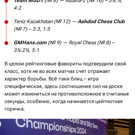
Team MGD1
(№ 6) — Astana-2 (№ 16) – 5½:½,
4:2
Teniz Kazakhstan (№ 12) —
Ashdod Chess Club
(№ 7) – 3:3, 1:5
GMHans
.
com
(№ 9) —
Royal
Chess
(№ 8) –
3½:2½, 5:1
В целом рейтинговые фавориты подтвердили свой
класс, хотя не во всех матчах счет отражает
характер борьбы. Всё-таки блиц – игра
специфическая, здесь соотношение сил на доске
может измениться на противоположное в считаные
секунды, особенно, когда начинается цейтнотная
горячка.