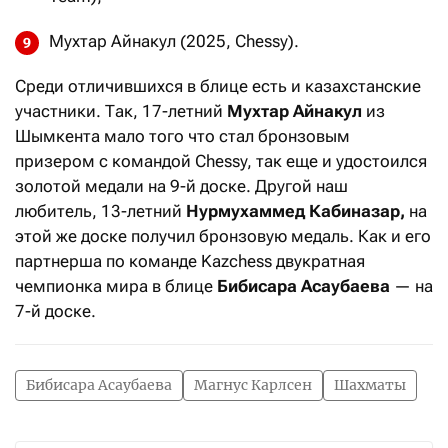
Мухтар Айнакул (2025, Chessy).
Среди отличившихся в блице есть и казахстанские
участники. Так, 17-летний
Мухтар Айнакул
из
Шымкента мало того что стал бронзовым
призером с командой Chessy, так еще и удостоился
золотой медали на 9-й доске. Другой наш
любитель, 13-летний
Нурмухаммед Кабиназар,
на
этой же доске получил бронзовую медаль. Как и его
партнерша по команде Kazсhess двукратная
чемпионка мира в блице
Бибисара Асаубаева
— на
7-й доске.
Бибисара Асаубаева
Магнус Карлсен
Шахматы