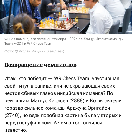
Финал командного чемпионата мира – 2024 по блицу. Играют команды
Team MGD1 и WR Chess Team
Фото: © Руслан Мазунин (KazChess)
Возвращение чемпионов
Итак, кто победит — WR Chess Team, упустившая
свой титул в рапиде, или не скрывающая своих
честолюбивых планов индийская команда? По
рейтингам Магнус Карлсен (2888) и Ко выглядели
гораздо сильнее команды Арджуна Эригайси
(2740), но ведь подобная картина была у вторых и
перед полуфиналом. А чем он закончился,
известно.