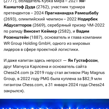
(2777), обладатель Кубка мира – 2021
Ян-
Кшиштоф Дуда
(2762), участник турнира
претендентов – 2024
Прагнанандха Рамешбабу
(2693), олимпийский чемпион – 2022
Нодирбек
Абдусатторов
(2669), серебряный призер ЧМ-2022
по рапиду
Винсент Кеймер
(2582), и
Вадим
Розенштейн
(1887), основатель и глава компании
WR Group Holding GmbH, одного из мировых
лидеров в сфере проектной логистики.
И даже капитан здесь непрост —
Ян Густафссон
,
друг Магнуса Карлсена и основатель сайта
Chess24.com (в 2019 году стал активом Play Magnus
Group, в 2022 году PMG была куплена за $82,9 млн
гигантом Chess.com, а 31 января 2024 года Chess24
закрылся).