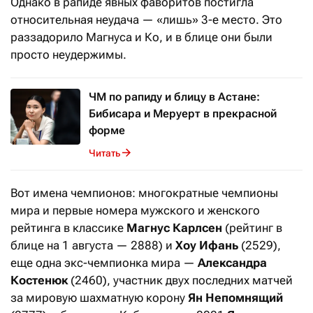
Однако в рапиде явных фаворитов постигла
относительная неудача — «лишь» 3-е место. Это
раззадорило Магнуса и Ко, и в блице они были
просто неудержимы.
ЧМ по рапиду и блицу в Астане:
Бибисара и Меруерт в прекрасной
форме
Читать
Вот имена чемпионов: многократные чемпионы
мира и первые номера мужского и женского
рейтинга в классике
Магнус Карлсен
(рейтинг в
блице на 1 августа — 2888) и
Хоу Ифань
(2529),
еще одна экс-чемпионка мира —
Александра
Костенюк
(2460), участник двух последних матчей
за мировую шахматную корону
Ян Непомнящий