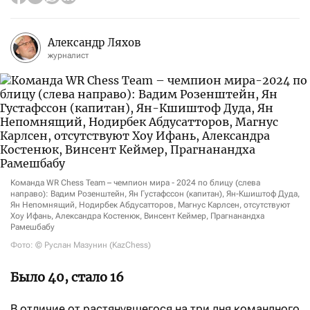
Александр Ляхов
журналист
Команда WR Chess Team – чемпион мира - 2024 по блицу (слева
направо): Вадим Розенштейн, Ян Густафссон (капитан), Ян-Кшиштоф Дуда,
Ян Непомнящий, Нодирбек Абдусатторов, Магнус Карлсен, отсутствуют
Хоу Ифань, Александра Костенюк, Винсент Кеймер, Прагнанандха
Рамешбабу
Фото: © Руслан Мазунин (KazChess)
Было 40, стало 16
В отличие от растянувшегося на три дня командного