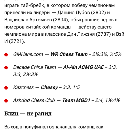
играть тай-брейк, в котором победу чемпионам
принесли их лидеры — Даниил Дубов (2802) и
Владислав Артемьев (2804), обыгравшие первых
номеров китайской команды — действующего
чемпиона мира в классике Дин Лижэня (2787) и Вэй
И (2721).
GMHans.com —
WR Chess Team
– 2½:3½, ½:5½
Decade China Team —
Al-Ain ACMG UAE
– 3:3,
3:3, 2½:3½
Kazchess
—
Chessy
– 3:3, 1:5
Ashdod Chess Club —
Team MGD1
– 2:4, 1½:4½
Блиц — не рапид
Выход в полуфинал означал для команд как