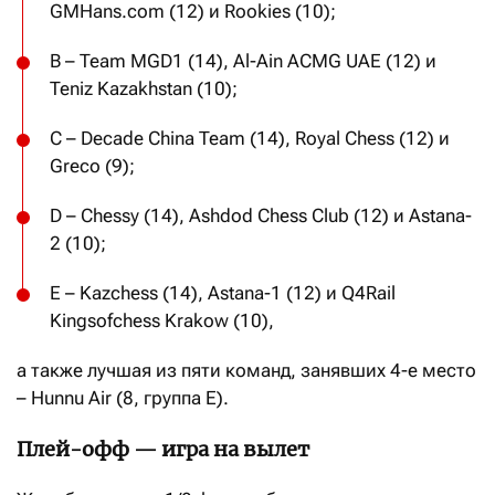
GMHans.com (12) и Rookies (10);
B – Team MGD1 (14), Al-Ain ACMG UAE (12) и
Teniz Kazakhstan (10);
C – Decade China Team (14), Royal Chess (12) и
Greco (9);
D – Chessy (14), Ashdod Chess Club (12) и Astana-
2 (10);
E – Kazchess (14), Astana-1 (12) и Q4Rail
Kingsofchess Krakow (10),
а также лучшая из пяти команд, занявших 4-е место
– Hunnu Air (8, группа E).
Плей-офф — игра на вылет