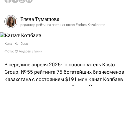
Елена Тумашова
редактор рейтинга частных школ Forbes Kazakhstan
Канат Копбаев
Фото: © Андрей Лунин
В середине апреля 2026-го сооснователь Kusto
Group, № 55 рейтинга 75 богатейших бизнесменов
Казахстана с состоянием $191 млн Канат Копбаев
вернулся из путешествия по Кении. Отправиться
на другой континент его подтолкнула не очередная
бизнес-сделка, как можно было бы представить,
а жажда нетворкинга и желание «перезагрузить
мышление».
Кенийская перезагрузка