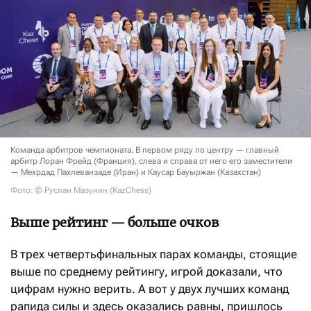
Команда арбитров чемпионата. В первом ряду по центру — главный
арбитр Лоран Фрейд (Франция), слева и справа от него его заместители
— Мехрдад Пахлеванзаде (Иран) и Каусар Бауыржан (Казахстан)
Фото: © Руслан Мазунин (KazChess)
Выше рейтинг — больше очков
В трех четвертьфинальных парах команды, стоящие
выше по среднему рейтингу, игрой доказали, что
цифрам нужно верить. А вот у двух лучших команд
рапида силы и здесь оказались равны, пришлось