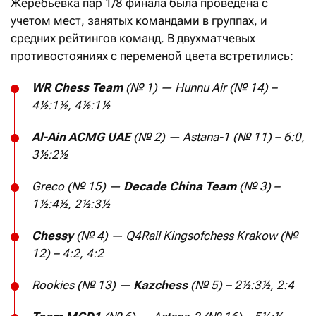
Жеребьевка пар 1/8 финала была проведена с
учетом мест, занятых командами в группах, и
средних рейтингов команд. В двухматчевых
противостояниях с переменой цвета встретились:
WR Chess Team
(№ 1) — Hunnu Air (№ 14) –
4½:1½, 4½:1½
Al-Ain ACMG UAE
(№ 2) — Astana-1 (№ 11) – 6:0,
3½:2½
Greco (№ 15) —
Decade China Team
(№ 3) –
1½:4½, 2½:3½
Chessy
(№ 4) — Q4Rail Kingsofchess Krakow (№
12) – 4:2, 4:2
Rookies (№ 13) —
Kazchess
(№ 5) – 2½:3½, 2:4