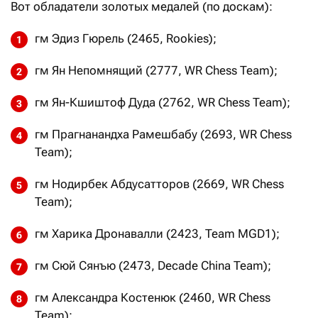
Вот обладатели золотых медалей (по доскам):
гм Эдиз Гюрель (2465, Rookies);
гм Ян Непомнящий (2777, WR Chess Team);
гм Ян-Кшиштоф Дуда (2762, WR Chess Team);
гм Прагнанандха Рамешбабу (2693, WR Chess
Team);
гм Нодирбек Абдусатторов (2669, WR Chess
Team);
гм Харика Дронавалли (2423, Team MGD1);
гм Сюй Сянъю (2473, Decade China Team);
гм Александра Костенюк (2460, WR Chess
Team);