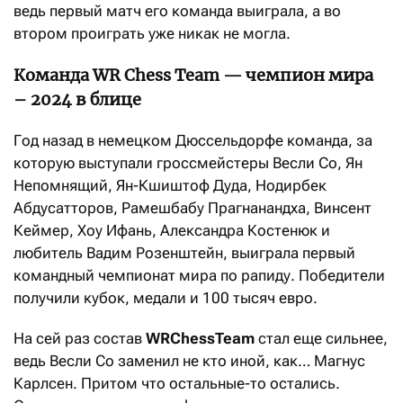
ведь первый матч его команда выиграла, а во
втором проиграть уже никак не могла.
Команда WR Chess Team — чемпион мира
– 2024 в блице
Год назад в немецком Дюссельдорфе команда, за
которую выступали гроссмейстеры Весли Со, Ян
Непомнящий, Ян-Кшиштоф Дуда, Нодирбек
Абдусатторов, Рамешбабу Прагнанандха, Винсент
Кеймер, Хоу Ифань, Александра Костенюк и
любитель Вадим Розенштейн, выиграла первый
командный чемпионат мира по рапиду. Победители
получили кубок, медали и 100 тысяч евро.
На сей раз состав
WR
Chess
Team
стал еще сильнее,
ведь Весли Со заменил не кто иной, как… Магнус
Карлсен. Притом что остальные-то остались.