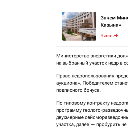
Зачем Минф
Казына»
Читать
Министерство энергетики долж
на выбранный участок недр в с
Право недропользования предо
аукциона». Победителем стан
подписного бонуса.
По типовому контракту недро
программу геолого-разведочных
двухмерные сейсморазведочны
участка, далее — пробурить не