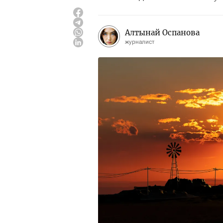
Алтынай Оспанова
журналист