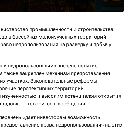
инистерство промышленности и строительства
недр в бассейнах малоизученных территорий,
право недропользования на разведку и добычу
ах и недропользовании» введено понятие
а также закреплен механизм предоставления
ких участках. Законодательные реформы
своение перспективных территорий
й изученностью и высоким потенциалом открытия
родов», — говорится в сообщении.
 перечень «дает инвесторам возможность
предоставление права недропользования» на этих