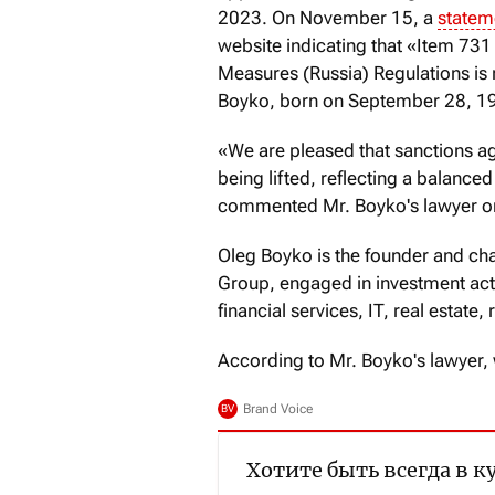
2023. On November 15, a
statem
website indicating that «Item 731
Measures (Russia) Regulations is 
Boyko, born on September 28, 1
«We are pleased that sanctions ag
being lifted, reflecting a balance
commented Mr. Boyko's lawyer on 
Oleg Boyko is the founder and cha
Group, engaged in investment activ
financial services, IT, real estate,
According to Mr. Boyko's lawyer, w
Хотите быть всегда в к