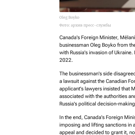
Oleg Boyko
Фото: архив пресс-службы
Canada's Foreign Minister, Mélan
businessman Oleg Boyko from the l
with Russia's invasion of Ukraine.
2022.
The businessman's side disagreed 
a lawsuit against the Canadian Fo
applicant's lawyers insisted that 
associated with the authorities an
Russia's political decision-making
In the end, Canada's Foreign Minis
imposing and lifting sanctions in 
appeal and decided to grant it, no