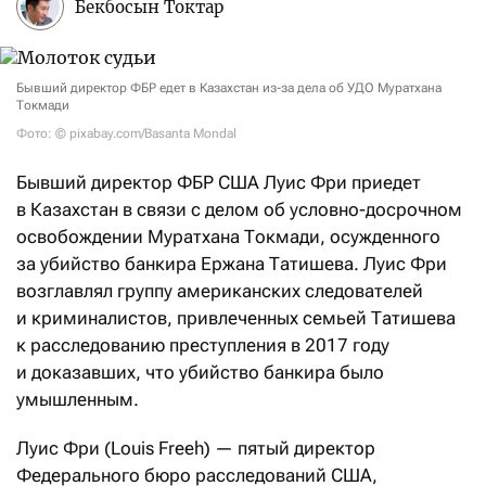
Бекбосын Токтар
Бывший директор ФБР едет в Казахстан из-за дела об УДО Муратхана
Токмади
Фото: © pixabay.com/Basanta Mondal
Бывший директор ФБР США Луис Фри приедет
в Казахстан в связи с делом об условно-досрочном
освобождении Муратхана Токмади, осужденного
за убийство банкира Ержана Татишева. Луис Фри
возглавлял группу американских следователей
и криминалистов, привлеченных семьей Татишева
к расследованию преступления в 2017 году
и доказавших, что убийство банкира было
умышленным.
Луис Фри (Louis Freeh) — пятый директор
Федерального бюро расследований США,