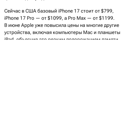
Сейчас в США базовый iPhone
17 стоит от $799,
iPhone
17
Pro — от $1099, а Pro
Max — от $1199.
В июне Apple уже повысила цены на многие другие
устройства, включая компьютеры Mac и планшеты
iPad, объяснив это резким подорожанием памяти
и накопителей. iPhone тогда повышение
не затронуло.
Apple превзошла ожидания Уолл-стрит
благодаря сильным продажам iPhone
Читать
Рост стоимости компонентов вынуждает Apple
корректировать производство нынешнего
поколения смартфонов, считают эксперты. Еще
в июле тот же Fixed Focus Digital сообщал, что