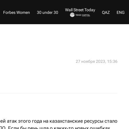
Wall Street Today
Forbes Women
30 under 30
QAZ
ENG
27 ноября 2023, 15:36
й атак этого года на казахстанские ресурсы стало
О. Если бы речь шла о каких-то новых ошибках,