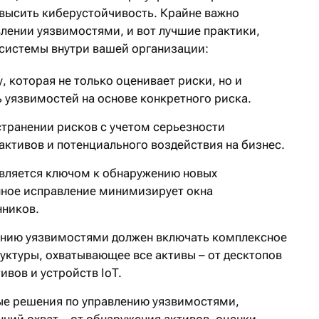
высить кибер­устойчивость. Крайне важно
влении уязвимостями, и вот лучшие практики,
 системы внутри вашей организации:
 которая не только оценивает риски, но и
 уязвимостей на основе конкретного риска.
странении рисков с учетом серьезности
активов и потенциального воздействия на бизнес.
является ключом к обнаружению новых
нное исправление минимизирует окна
ников.
ению уязвимостями должен включать комплексное
ктуры, охватывающее все активы – от деск­топов
ивов и устройств IoT.
ые решения по управлению уязвимостями,