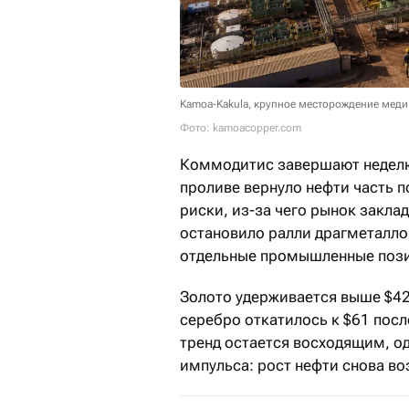
Kamoa-Kakula, крупное месторождение меди
Фото: kamoacopper.com
Коммодитис завершают неделю
проливе вернуло нефти часть 
риски, из-за чего рынок закла
остановило ралли драгметалло
отдельные промышленные поз
Золото удерживается выше $42
серебро откатилось к $61 посл
тренд остается восходящим, о
импульса: рост нефти снова в