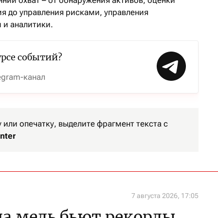
ий охват – от обнаружения активов, оценки
я до управления рисками, управления
 и аналитики.
урсе событий?
egram-канал
или опечатку, выделите фрагмент текста с
nter
7 августа 2026, 17:05
а медь бьют рекорды