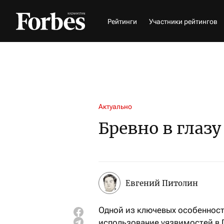
Рейтинги
Участники рейтингов
Актуально
Бревно в глазу
Евгений Питолин
Одной из ключевых особенносте
использование уязвимостей в П