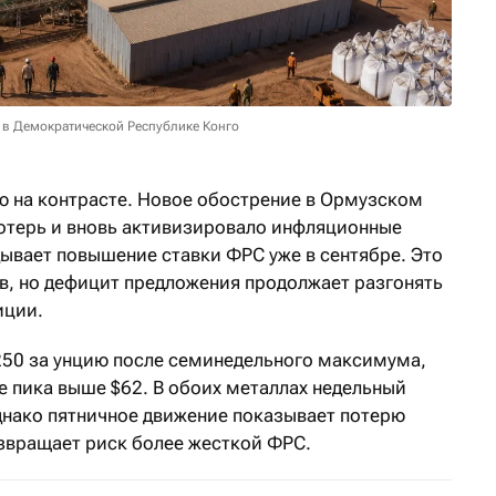
 в Демократической Республике Конго
 на контрасте. Новое обострение в Ормузском
потерь и вновь активизировало инфляционные
дывает повышение ставки ФРС уже в сентябре. Это
в, но дефицит предложения продолжает разгонять
иции.
50 за унцию после семинедельного максимума,
е пика выше $62. В обоих металлах недельный
днако пятничное движение показывает потерю
озвращает риск более жесткой ФРС.