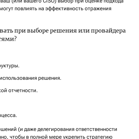
ваш (или вашего CISO) выбор при оценке подхода
могут повлиять на эффективность отражения
вать при выборе решения или провайдера
тями?
уктуры.
 использования решения.
кой отчетности.
оцесса.
ешений (и даже делегирования ответственности
чно, чтобы в полной мере укрепить стратегию