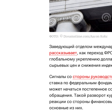
ФОТО: © Dreamstime.com/Aaron Kohr
Заведующий отделом междуна
рассказывает
, как переход ФР
глобальному укреплению долла
сырьевых цен и снижения инде
Сигналы со
стороны руководст
ставка по федеральным фондам
может начаться постепенное со
обращения. Такой разворот ку
реакции со стороны финансовых
основные из них.