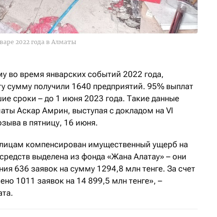
варе 2022 года в Алматы
у во время январских событий 2022 года,
Эту сумму получили 1640 предприятий. 95% выплат
е сроки – до 1 июня 2023 года. Такие данные
аты Аскар Амрин, выступая с докладом на VI
озыва в пятницу, 16 июня.
 лицам компенсирован имущественный ущерб на
 средств выделена из фонда «Жана Алатау» – они
ия 636 заявок на сумму 1294,8 млн тенге. За счет
но 1011 заявок на 14 899,5 млн тенге», –
ата.