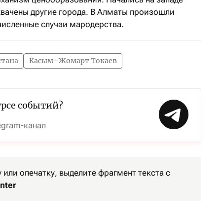
хвачены другие города. В Алматы произошли
исленные случаи мародерства.
стана
Касым–Жомарт Токаев
урсе событий?
egram-канал
или опечатку, выделите фрагмент текста с
nter