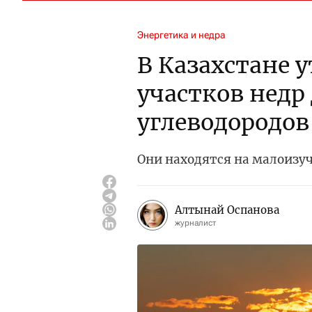
Энергетика и недра
В Казахстане 
участков недр
углеводородов
Они находятся на малоизу
Алтынай Оспанова
журналист