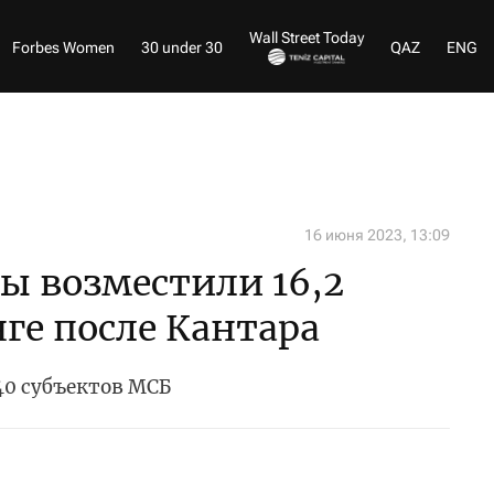
Wall Street Today
Forbes Women
30 under 30
QAZ
ENG
16 июня 2023, 13:09
ы возместили 16,2
ге после Кантара
0 субъектов МСБ