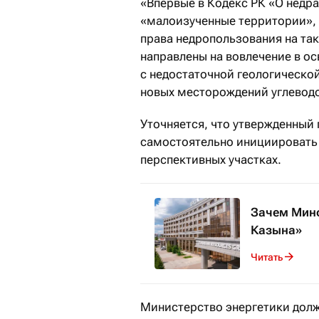
«Впервые в Кодекс РК «О недр
«малоизученные территории», 
права недропользования на та
направлены на вовлечение в о
с недостаточной геологическо
новых месторождений углеводо
Уточняется, что утвержденный
самостоятельно инициировать 
перспективных участках.
Зачем Минф
Казына»
Читать
Министерство энергетики долж