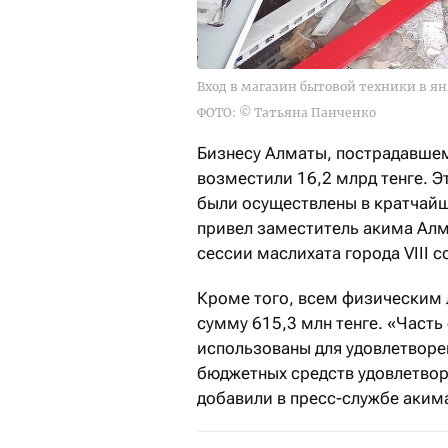
Вход в магазин бытовой техники в ян
ФОТО: © Татьяна Панченко
Бизнесу Алматы, пострадавшем
возместили 16,2 млрд тенге. 
были осуществлены в кратчайши
привел заместитель акима Алм
сессии маслихата города VIII с
Кроме того, всем физическим
сумму 615,3 млн тенге. «Часть
использованы для удовлетворен
бюджетных средств удовлетворе
добавили в пресс-службе аким