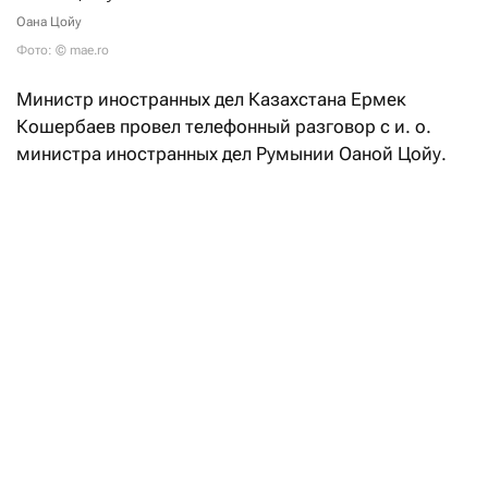
Оана Цойу
Фото: © mae.ro
Министр иностранных дел Казахстана Ермек
Кошербаев провел телефонный разговор с и. о.
министра иностранных дел Румынии Оаной Цойу.
В ходе беседы главы внешнеполитических ведомств
двух стран обсудили текущее состояние
и перспективы развития казахстанско-румынского
сотрудничества, подтвердив, как
отметили
в пресс-
службе казахстанского МИД, «взаимную
заинтересованность в дальнейшем укреплении
политического диалога, расширении торгово-
экономических связей и активизации
взаимодействия по приоритетным направлениям».
ТШО возобновил экспорт нефти через