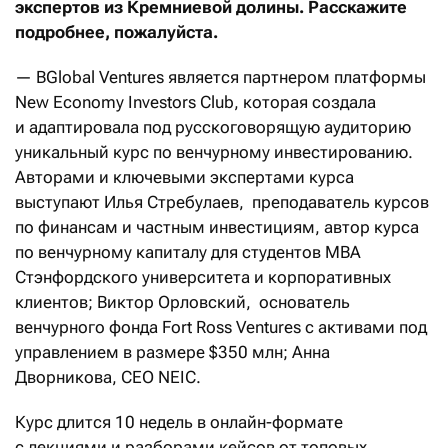
экспертов из Кремниевой
д
олины
. Расскажите
подробнее
, пожалуйста.
— BGlobal Ventures является партнером платформы
New Economy Investors Club, которая создала
и адаптировала под русскоговорящую аудиторию
уникальный курс по венчурному инвестированию.
Авторами и ключевыми экспертами курса
выступают Илья Стребулаев, преподаватель курсов
по финансам и частным инвестициям, автор курса
по венчурному капиталу для студентов МВА
Стэнфордского университета и корпоративных
клиентов; Виктор Орловский, основатель
венчурного фонда Fort Ross Ventures с активами под
управлением в размере $350 млн; Анна
Дворникова, CEO NEIC.
Курс длится 10 недель в онлайн-формате
с лекциями и разборами кейсов от топовых