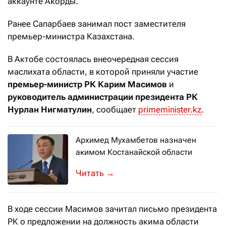
аккаунте Акорды.
Ранее Сапарбаев занимал пост заместителя
премьер-министра Казахстана.
В Актобе состоялась внеочередная сессия
маслихата области, в которой приняли участие
премьер-министр РК Карим Масимов
и
руководитель администрации президента РК
Нурлан Нигматулин
, сообщает
primeminister.kz
.
Архимед Мухамбетов назначен
акимом Костанайской области
Соответствующий указ подписал през
→
В ходе сессии Масимов зачитал письмо президента
РК о предложении на должность акима области