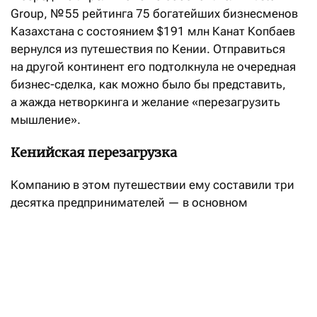
Group, № 55 рейтинга 75 богатейших бизнесменов
Казахстана с состоянием $191 млн Канат Копбаев
вернулся из путешествия по Кении. Отправиться
на другой континент его подтолкнула не очередная
бизнес-сделка, как можно было бы представить,
а жажда нетворкинга и желание «перезагрузить
мышление».
Кенийская перезагрузка
Компанию в этом путешествии ему составили три
десятка предпринимателей — в основном
казахстанцы и несколько человек из России.
Нетворкинг стал главной целью их поездки. «Люди
устали от больших городов. В Нью-Йорк или Лондон
каждый и сам может поехать, это не сложно. А вот
Кения — далекая, безопасная, развивающаяся
и очень интересная — это настоящая