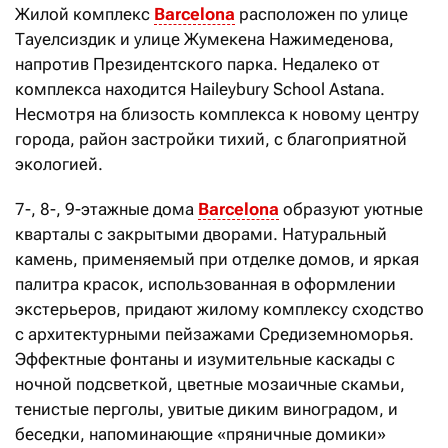
Жилой комплекс
Barcelona
расположен по улице
Тауелсиздик и улице Жумекена Нажимеденова,
напротив Президентского парка. Недалеко от
комплекса находится Haileybury School Astana.
Несмотря на близость комплекса к новому центру
города, район застройки тихий, с благоприятной
экологией.
7-, 8-, 9-этажные дома
Barcelona
образуют уютные
кварталы с закрытыми дворами. Натуральный
камень, применяемый при отделке домов, и яркая
палитра красок, использованная в оформлении
экстерьеров, придают жилому комплексу сходство
с архитектурными пейзажами Средиземноморья.
Эффектные фонтаны и изумительные каскады с
ночной подсветкой, цветные мозаичные скамьи,
тенистые перголы, увитые диким виноградом, и
беседки, напоминающие «пряничные домики»