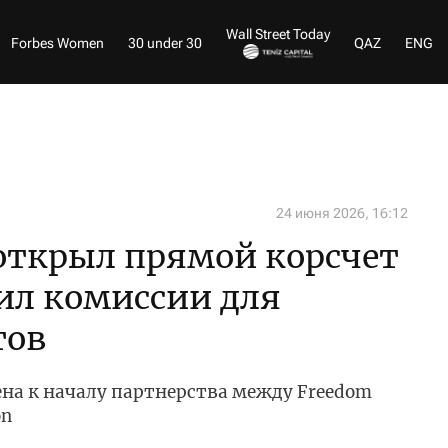
Wall Street Today
Forbes Women
30 under 30
QAZ
ENG
24 июня 2026, 16:12
открыл прямой корсчет
ил комиссии для
тов
на к началу партнерства между Freedom
on