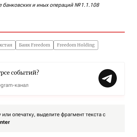
 банковских и иных операций № 1.1.108
хстан
Банк Freedom
Freedom Holding
урсе событий?
egram-канал
или опечатку, выделите фрагмент текста с
nter