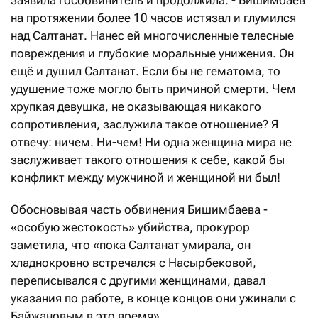
заявила гособвинитель и продолжила: - Бишимбаев
на протяжении более 10 часов истязал и глумился
над Салтанат. Нанес ей многочисленные телесные
повреждения и глубокие моральные унижения. Он
ещё и душил Салтанат. Если бы не гематома, то
удушение тоже могло быть причиной смерти. Чем
хрупкая девушка, не оказывающая никакого
сопротивления, заслужила такое отношение? Я
отвечу: ничем. Ни-чем! Ни одна женщина мира не
заслуживает такого отношения к себе, какой бы
конфликт между мужчиной и женщиной ни был!
Обосновывая часть обвинения Бишимбаева -
«особую жестокость» убийства, прокурор
заметила, что «пока Салтанат умирала, он
хладнокровно встречался с Насырбековой,
переписывался с другими женщинами, давал
указания по работе, в конце концов они ужинали с
Байжановым в это время».