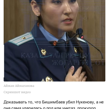
Айжан Аймаганова
Скриншот видео
Доказывать то, что Бишимбаев убил Нукенову, а не
она сама ударилась о пол или унитаз, прокурор