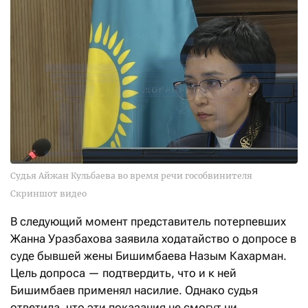
Судья Айжан Кульбаева во время речи гособвинителя
Скриншот видео
В следующий момент представитель потерпевших
Жанна Уразбахова заявила ходатайство о допросе в
суде бывшей жены Бишимбаева Назым Кахарман.
Цель допроса — подтвердить, что и к ней
Бишимбаев применял насилие. Однако судья
ответила, что эти показания не смогут ни