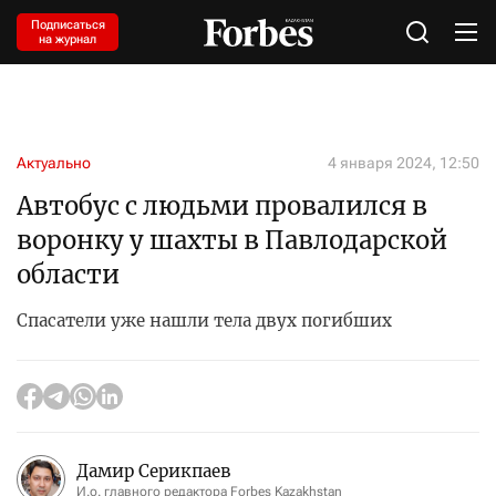
Подписаться
на журнал
Актуально
4 января 2024, 12:50
Автобус с людьми провалился в
воронку у шахты в Павлодарской
области
Спасатели уже нашли тела двух погибших
Дамир Серикпаев
И.о. главного редактора Forbes Kazakhstan