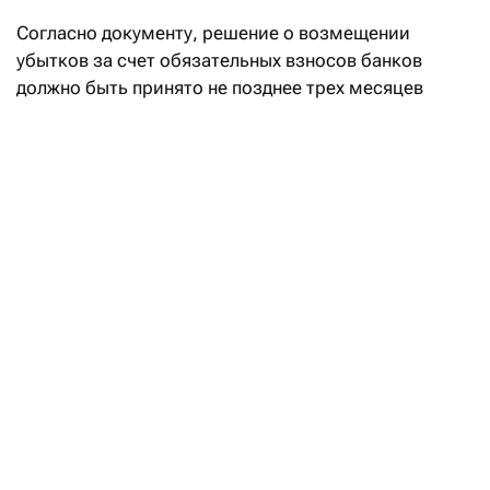
Согласно документу, решение о возмещении
убытков за счет обязательных взносов банков
должно быть принято не позднее трех месяцев
после продажи государством или холдингом
«Байтерек» акций системно значимого либо
стабилизационного банка новому инвестору.
В Казахстане утвердили новые
правила по спасению банков
Читать
Правила также уточняют, что банки будут
компенсировать не все расходы государства
на спасение, а только понесенный убыток —
разницу между стоимостью покупки акций
проблемной финорганизации и ценой