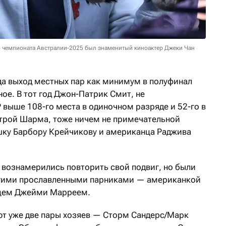
о чемпионата Австралии-2025 был знаменитый киноактер Джеки Чан
ода выход местных пар как минимум в полуфинал
ое. В тот год Джон-Патрик Смит, не
 выше 108-го места в одиночном разряде и 52-го в
строй Шарма, тоже ничем не примечательной
шку Барбору Крейчикову и американца Раджива
 вознамерились повторить свой подвиг, но были
угими прославленными парниками — американкой
нцем Джейми Марреем.
ают уже две пары хозяев — Сторм Сандерс/Марк