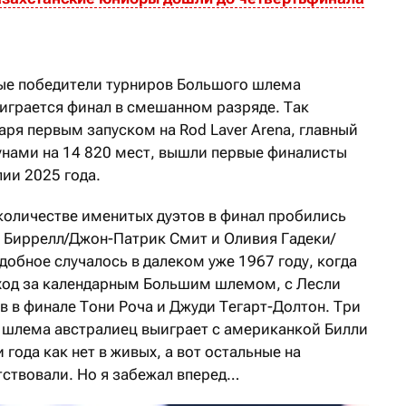
вые победители турниров Большого шлема
 играется финал в смешанном разряде. Так
варя первым запуском на Rod Laver Arena, главный
унами на 14 820 мест, вышли первые финалисты
ии 2025 года.
количестве именитых дуэтов в финал пробились
 Биррелл/Джон-Патрик Смит и Оливия Гадеки/
добное случалось в далеком уже 1967 году, когда
ход за календарным Большим шлемом, с Лесли
в в финале Тони Роча и Джуди Тегарт-Долтон. Три
 шлема австралиец выиграет с американкой Билли
года как нет в живых, а вот остальные на
ствовали. Но я забежал вперед…