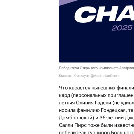
Победители Открытого чемпионата Австрал
Коллаж: X-аккаунт @AustralianOpen
Что касается нынешних финалис
кард (персональных приглашени
летняя Оливия Гадеки (не удивл
носила фамилию Гондецкая, та
Домбровской) и 36-летний Джо
Салли Пирс тоже были известн
победитель турниров Большог