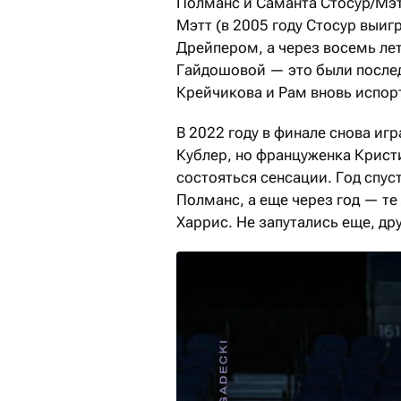
Полманс и Саманта Стосур/Мэт
Мэтт (в 2005 году Стосур выи
Дрейпером, а через восемь ле
Гайдошовой — это были последн
Крейчикова и Рам вновь испор
В 2022 году в финале снова и
Кублер, но француженка Крист
состояться сенсации. Год спус
Полманс, а еще через год — т
Харрис. Не запутались еще, др