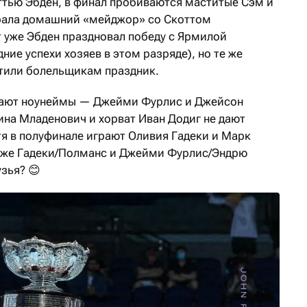
тью Эбден, в финал пробиваются маститые Сэм и
грала домашний «мейджор» со Скоттом
т уже Эбден праздновал победу с Ярмилой
ие успехи хозяев в этом разряде), но те же
тили болельщикам праздник.
грают ноунеймы — Джейми Фурлис и Джейсон
ина Младенович и хорват Иван Додиг не дают
тя в полуфинале играют Оливия Гадеки и Марк
е же Гадеки/Полманс и Джейми Фурлис/Эндрю
узья? 😊