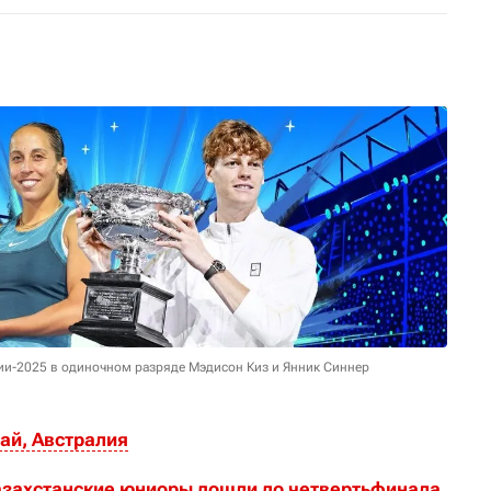
ии-2025 в одиночном разряде Мэдисон Киз и Янник Синнер
бай, Австралия
казахстанские юниоры дошли до четвертьфинала