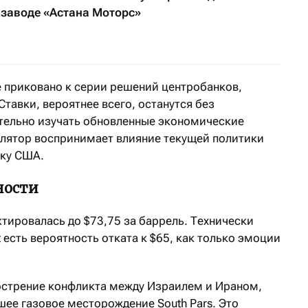
 заводе «Астана Моторс»
е приковано к серии решений центробанков,
тавки, вероятнее всего, останутся без
тельно изучать обновленные экономические
гулятор воспринимает влияние текущей политики
ику США.
ности
ктировалась до $73,75 за баррель. Технически
 есть вероятность отката к $65, как только эмоции
острение конфликта между Израилем и Ираном,
йшее газовое месторождение South Pars. Это