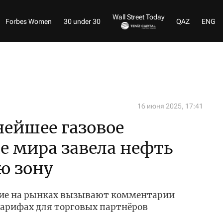
Wall Street Today
Forbes Women
30 under 30
QAZ
ENG
16 июня 2025, 17:41
нейшее газовое
 мира завела нефть
ю зону
ие на рынках вызывают комментарии
тарифах для торговых партнёров