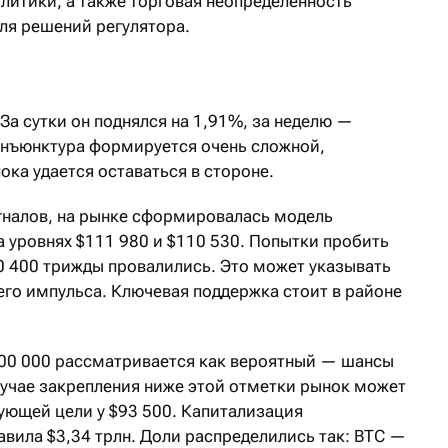
литики, а также торговая неопределенность
ля решений регулятора.
 За сутки он поднялся на 1,91%, за неделю —
онъюнктура формируется очень сложной,
ока удается оставаться в стороне.
игналов, на рынке сформировалась модель
а уровнях $111
980 и $110
530. Попытки пробить
0
400 трижды провалились. Это может указывать
его импульса. Ключевая поддержка стоит в районе
00
000 рассматривается как вероятный — шансы
лучае закрепления ниже этой отметки рынок может
ующей цели у $93
500. Капитализация
вила $3,34 трлн. Доли распределились так: BTC —