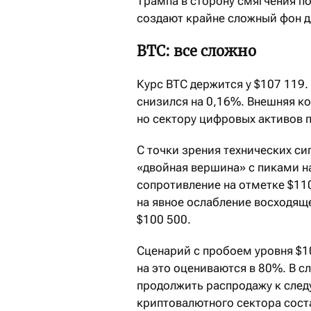
Трампа в сторону смягчения по
создают крайне сложный фон д
BTC: все сложно
Курс BTC держится у $107
119.
снизился на 0,16%. Внешняя к
но сектору цифровых активов п
С точки зрения технических с
«двойная вершина» с пиками н
сопротивление на отметке $11
на явное ослабление восходящ
$100
500.
Сценарий с пробоем уровня $1
на это оцениваются в 80%. В с
продолжить распродажу к след
криптовалютного сектора соста