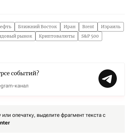
ефть
Ближний Восток
Иран
Brent
Израиль
ндовый рынок
Криптовалюты
S&P 500
урсе событий?
egram-канал
или опечатку, выделите фрагмент текста с
nter