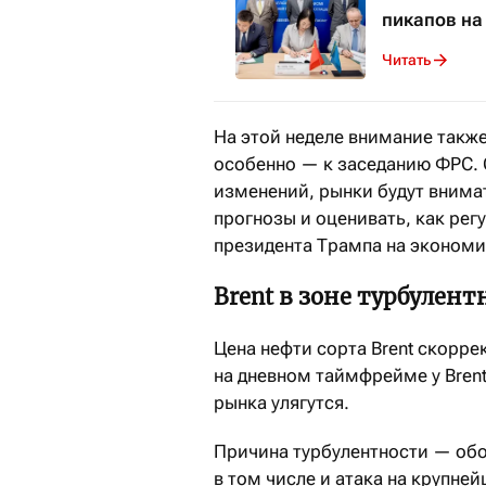
пикапов на
Читать
На этой неделе внимание такж
особенно — к заседанию ФРС. С
изменений, рынки будут внима
прогнозы и оценивать, как ре
президента Трампа на эконом
Brent в зоне турбулент
Цена нефти сорта Brent скорре
на дневном таймфрейме у Brent
рынка улягутся.
Причина турбулентности — об
в том числе и атака на крупне