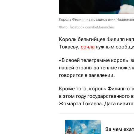
Король Филипп на праздновании Националь
Фото: facebook.com/BeMonarchie
Король
бельгийцев Филипп
нап
Токаеву,
сочла
нужным сообщит
«В своей телеграмме король в
нашей страны за теплые пожел
говорится в заявлении.
Кроме того, король Филипп от
в этом году государственного 
Жомарта Токаева. Дата визита 
За чем еха