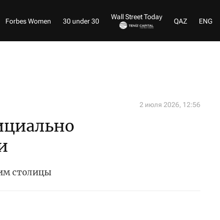
Wall Street Today
Forbes Women
30 under 30
QAZ
ENG
2 июля 2026, 12:56
ициально
и
ким столицы