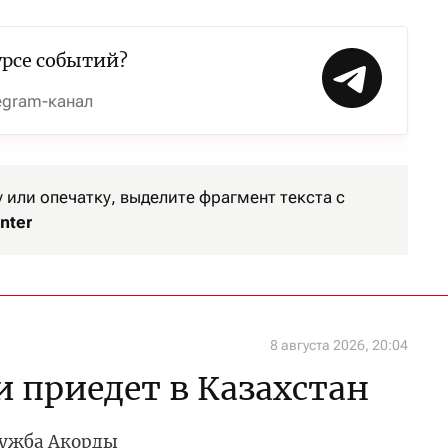
урсе событий?
egram-канал
или опечатку, выделите фрагмент текста с
nter
8 августа 2026, 20:04
и приедет в Казахстан
лужба Акорды