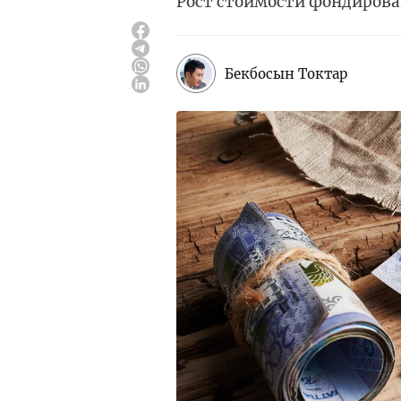
Рост стоимости фондирова
Бекбосын Токтар