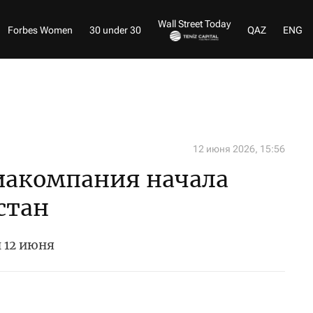
Wall Street Today
Forbes Women
30 under 30
QAZ
ENG
12 июня 2026, 15:56
иакомпания начала
стан
 12 июня