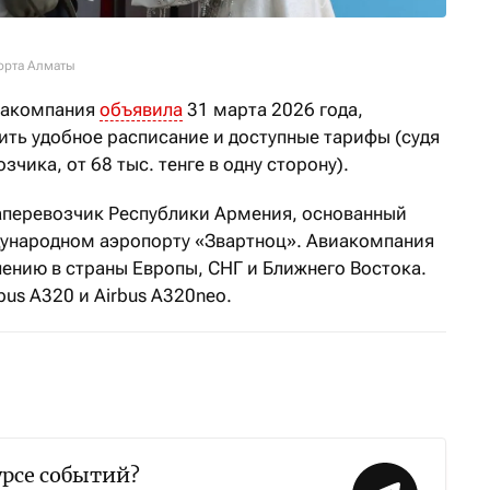
орта Алматы
виакомпания
объявила
31 марта 2026 года,
ть удобное расписание и доступные тарифы (судя
чика, от 68 тыс. тенге в одну сторону).
аперевозчик Республики Армения, основанный
ждународном аэропорту «Звартноц». Авиакомпания
лению в страны Европы, СНГ и Ближнего Востока.
bus A320 и Airbus A320neo.
урсе событий?