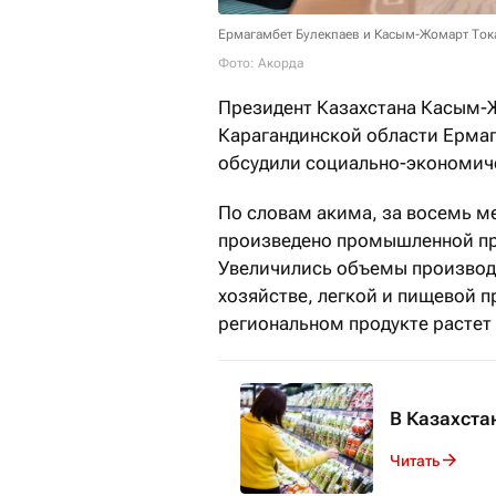
Ермагамбет Булекпаев и Касым-Жомарт Ток
Фото: Акорда
Президент Казахстана Касым-
Карагандинской области Ермаг
обсудили социально-экономиче
По словам акима, за восемь м
произведено промышленной про
Увеличились объемы производ
хозяйстве, легкой и пищевой 
региональном продукте расте
В Казахста
Читать