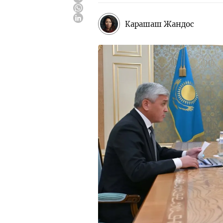
Карашаш Жандос