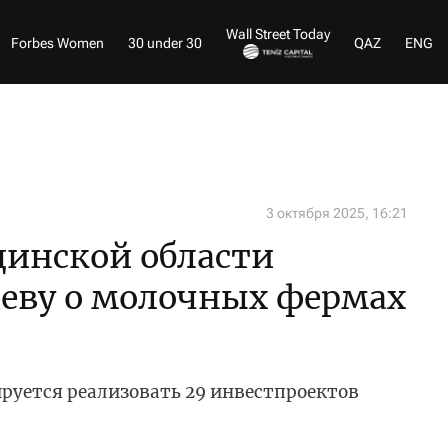
Wall Street Today
Forbes Women
30 under 30
QAZ
ENG
3 октября 2025, 16:21
динской области
аеву о молочных фермах
нируется реализовать 29 инвестпроектов