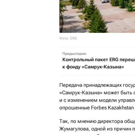
Фото: ERG
Предыстория:
Контрольный пакет ERG пере
к фонду «Самрук-Казына»
Передача принадлежащих госу
«Самрук-Казына» может быть с
и с изменением модели управл
опрошенные Forbes Kazakhstan
Так, по мнению директора общ
Жумагулова, одной из причин 