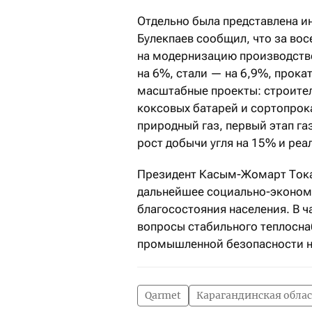
Отдельно была представлена и
Булекпаев сообщил, что за во
на модернизацию производств
на 6%, стали — на 6,9%, прока
масштабные проекты: строител
коксовых батарей и сортопрока
природный газ, первый этап г
рост добычи угля на 15% и ре
Президент Касым-Жомарт Токае
дальнейшее социально-эконом
благосостояния населения. В ч
вопросы стабильного теплоснаб
промышленной безопасности н
Qarmet
Карагандинская обла