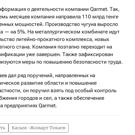
нформация о деятельности компании Qarmet. Так,
семь месяцев компания направила 110 млрд тенге
енных мощностей. Производство чугуна выросло
та — на 5%. На металлургическом комбинате идут
ьство литейно-прокатного комплекса, новых
тного стана. Компания поэтапно переходит на
азификации уже завершен. Также зафиксирован
ализуются меры по повышению безопасности труда.
в дал ряд поручений, направленных на
ическое развитие области и повышение
астности, он поручил взять под особый контроль
жения городов и сел, а также обеспечение
а предприятиях Qarmet.
сть
Касым–Жомарт Токаев