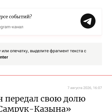
урсе событий?
egram-канал
или опечатку, выделите фрагмент текста с
nter
7 августа 2026, 16:07
 передал свою долю
«Самрук-Казына»