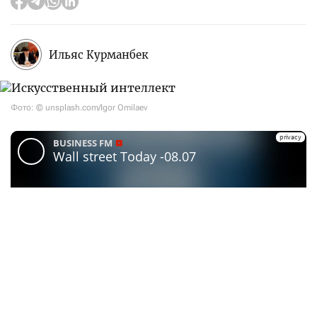
Ильяс Курманбек
Фото: © unsplash.com/Igor Omilaev
Партнер проекта Wall Street Today — Teniz Capital
Investment Banking. Доступ к международным
рынкам через
Tabys Pro
powered by Teniz включает