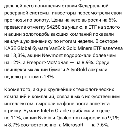
дальнейшего повышения ставки Федеральной
резервной системы, инвесторы пересмотрели свои
прогнозы по золоту. Цены на него выросли на 6%,
превысив отметку $4250 за унцию, а ETF на золото
и акции золотодобывающих компаний показали
наилучшую динамику по итогам недели. В секторе
KASE Global бумага VanEck Gold Miners ETF взлетела
на 13,3%, акции Newmont подорожали более чем
на 12%, а Freeport-McMoRan — на 8,9%. Среди
неиндексных акций бумаги AltynGold закрыли
неделю ростом в 18%.
Кроме того, акции крупнейших технологических
компаний и компаний, связанных с искусственным
интеллектом, выросли на фоне роста аппетита
к риску. Бумаги Intel и Oracle прибавили в цене
по 11%, акции Nvidia и Qualcomm выросли на 9,1%
и 8,7% соответственно, а Microsoft — на 7,6%.