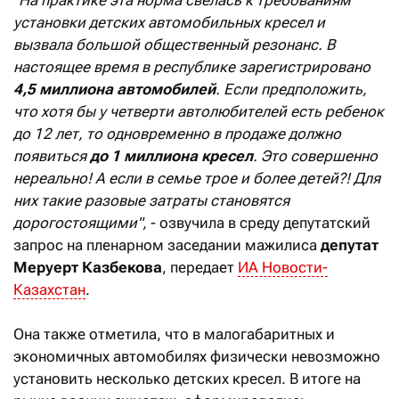
"На практике эта норма свелась к требованиям
установки детских автомобильных кресел и
вызвала большой общественный резонанс. В
настоящее время в республике зарегистрировано
4,5 миллиона автомобилей
. Если предположить,
что хотя бы у четверти автолюбителей есть ребенок
до 12 лет, то одновременно в продаже должно
появиться
до 1 миллиона кресел
. Это совершенно
нереально! А если в семье трое и более детей?! Для
них такие разовые затраты становятся
дорогостоящими",
- озвучила в среду депутатский
запрос на пленарном заседании мажилиса
депутат
Меруерт Казбекова
, передает
ИА Новости-
Казахстан
.
Она также отметила, что в малогабаритных и
экономичных автомобилях физически невозможно
установить несколько детских кресел. В итоге на