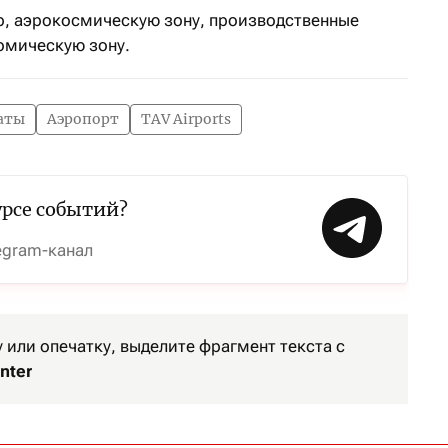
р, аэрокосмическую зону, производственные
омическую зону.
аты
Аэропорт
TAV Airports
урсе событий?
egram-канал
или опечатку, выделите фрагмент текста с
nter