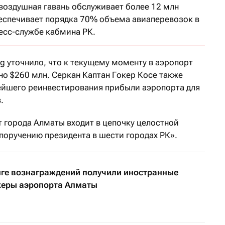
 воздушная гавань обслуживает более 12 млн
беспечивает порядка 70% объема авиаперевозок в
есс-службе кабмина РК.
ng уточнило, что к текущему моменту в аэропорт
но $260 млн. Серкан Каптан Гокер Косе также
ейшего реинвестирования прибыли аэропорта для
.
т города Алматы входит в цепочку целостной
поручению президента в шести городах РК».
нге вознаграждений получили иностранные
жеры аэропорта Алматы