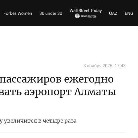
Wall Street Today
Forbes Women
30 under 30
QAZ
ENG
3 ноября 2025, 17:43
 пассажиров ежегодно
вать аэропорт Алматы
у увеличится в четыре раза