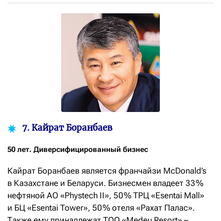
7. Кайрат Боранбаев
50 лет. Диверсифицированный бизнес
Кайрат Боранбаев является франчайзи McDonald’s
в Казахстане и Беларуси. Бизнесмен владеет 33 %
нефтяной АО «Phystech II», 50 % ТРЦ «Esentai Mall»
и БЦ «Esentai Tower», 50 % отеля «Рахат Палас».
Также ему принадлежат TOO «Medeu Resort» –