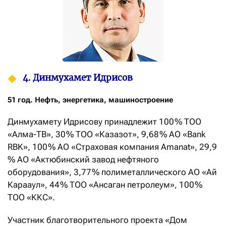
4. Динмухамет Идрисов
51 год. Нефть, энергетика, машиностроение
Динмухамету Идрисову принадлежит 100 % ТОО
«Алма-ТВ», 30 % ТОО «Казазот», 9,68 % АО «Bank
RBK», 100 % АО «Страховая компания Amanat», 29,9
% АО «Актюбинский завод нефтяного
оборудования», 3,77 % полиметаллического АО «Ай
Карааул», 44 % ТОО «Ансаган петролеум», 100 %
ТОО «ККС».
Участник благотворительного проекта «Дом