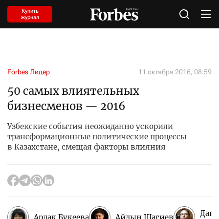
Купить
журнал
Forbes Лидер
11 октября 2016, 08:59
50 самых влиятельных
бизнесменов — 2016
Узбекские события неожиданно ускорили
трансформационные политические процессы
в Казахстане, смещая факторы влияния
Дани
Ардак Букеева
Айдын Шагиев