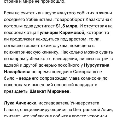
стране и мире не произошло.
Если не считать вышеупомянутого события в жизни
соседнего Узбекистана, товарооборот Казахстана с
которым едва достигает
$1,5 млрд
. И отсутствия на
похоронах отца
Гульнары Каримовой
, которая то
ли продолжает находиться под арестом, то ли,
согласно ташкентским слухам, помещена в
психиатрическую клинику. Насколько можно судить
по кадрам узбекского телевидения, личных встреч с
вдовой и другой дочерью покойного у
Нурсултана
Назарбаева
во время поездки в Самарканд не
было – везде его сопровождал глава комиссии по
похоронам и нынешний основной кандидат в
президенты
Шавкат Мирзиеев
.
Лука Анченски
, исследователь Университета
Глазго, специализирующийся на Центральной Азии,
считает, что узбекские события просто ускорили