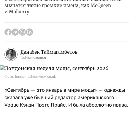
значатся такие громкие имена, как McQueen
и Mulberry
Данабек Таймагамбетов
fashion-эксперт
Фото: londonfashionweek.co.uk
«Сентябрь — это январь в мире моды» — однажды
сказала уже бывший редактор американского
Vogue Кэнди Прэтс Прайс. И была абсолютно права.
После нью-йоркских фешен-шоу эстафету возьмет
Лондон: London Fashion Week состоится с 17
по 21 сентября.