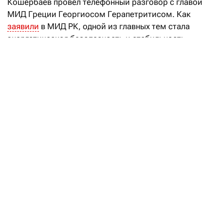
Кошербаев провел телефонный разговор с главой
МИД Греции Георгиосом Герапетритисом. Как
заявили
в МИД РК, одной из главных тем стала
энергетическая безопасность и стабильность
маршрутов поставки казахстанской нефти
на европейские рынки.
Особое внимание министры уделили Каспийскому
трубопроводному консорциуму (КТК).
«Стороны сошлись во мнении, что стабильность
функционирования КТК напрямую зависит
от соблюдения принципов свободной и безопасной
морской навигации, а любые попытки
дестабилизировать работу маршрута
недопустимы», — подчеркивается в сообщении.