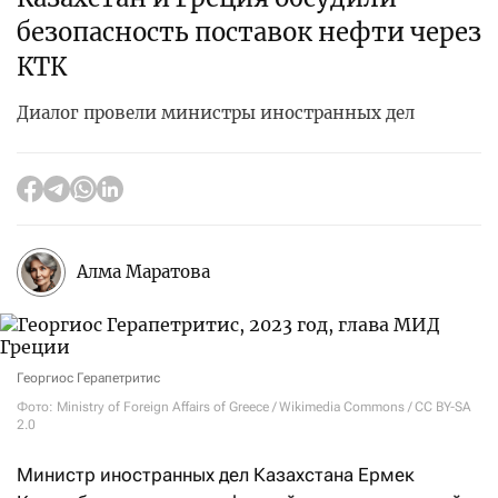
безопасность поставок нефти через
КТК
Диалог провели министры иностранных дел
Алма Маратова
Георгиос Герапетритис
Фото: Ministry of Foreign Affairs of Greece / Wikimedia Commons / CC BY-SA
2.0
Министр иностранных дел Казахстана Ермек