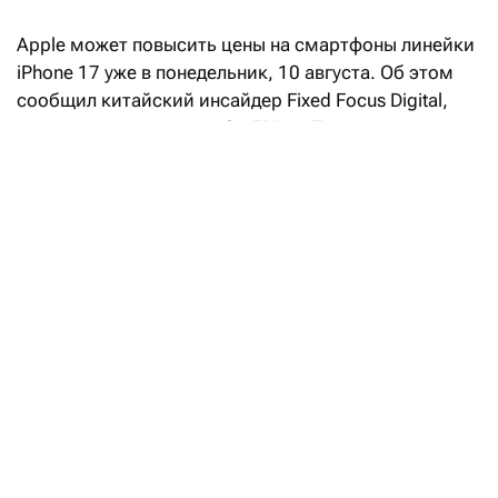
Apple может повысить цены на смартфоны линейки
iPhone
17 уже в понедельник, 10 августа. Об этом
сообщил китайский инсайдер Fixed Focus Digital,
на которого
ссылается
9to5Mac. Пока речь идет
только о слухах: компания официально повышение
цен не подтверждала.
Сейчас в США базовый iPhone
17 стоит от $799,
iPhone
17
Pro — от $1099, а Pro
Max — от $1199.
В июне Apple уже повысила цены на многие другие
устройства, включая компьютеры Mac и планшеты
iPad, объяснив это резким подорожанием памяти
и накопителей. iPhone тогда повышение
не затронуло.
Apple превзошла ожидания Уолл-стрит
благодаря сильным продажам iPhone